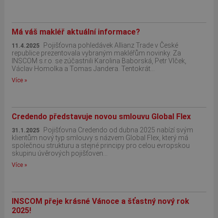
Má váš makléř aktuální informace?
Pojišťovna pohledávek Allianz Trade v České
11.4.2025
republice prezentovala vybraným makléřům novinky. Za
INSCOM s.r.o. se zúčastnili Karolina Baborská, Petr Vlček,
Václav Homolka a Tomas Jandera. Tentokrát...
Více »
Credendo představuje novou smlouvu Global Flex
Pojišťovna Credendo od dubna 2025 nabízí svým
31.1.2025
klientům nový typ smlouvy s názvem Global Flex, který má
společnou strukturu a stejné principy pro celou evropskou
skupinu úvěrových pojišťoven...
Více »
INSCOM přeje krásné Vánoce a šťastný nový rok
2025!