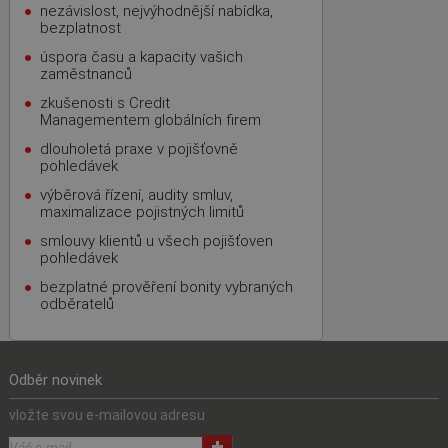
nezávislost, nejvýhodnější nabídka,
bezplatnost
úspora času a kapacity vašich
zaměstnanců
zkušenosti s Credit
Managementem globálních firem
dlouholetá praxe v pojišťovně
pohledávek
výběrová řízení, audity smluv,
maximalizace pojistných limitů
smlouvy klientů u všech pojišťoven
pohledávek
bezplatné prověření bonity vybraných
odběratelů
Odběr novinek
vložte svou e-mailovou adresu