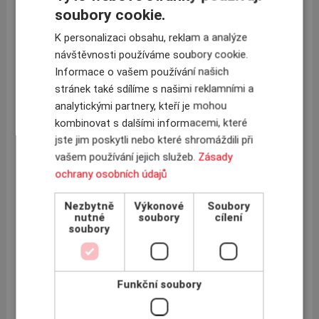
soubory cookie.
Allianz Trade – aktuální rizikovost sektorů a zemí
K personalizaci obsahu, reklam a analýze
Allianz Trade zveřejnil hodnocení rizikovosti sektorů a
27.6.2024
návštěvnosti používáme soubory cookie.
zemí za první kvartál letošního roku. Hodnocení sektorů měří
riziko neplacení ze strany podnikatelských subjektů v 18
Informace o vašem používání našich
sektorech napříč 70...
stránek také sdílíme s našimi reklamními a
Více »
analytickými partnery, kteří je mohou
kombinovat s dalšími informacemi, které
jste jim poskytli nebo které shromáždili při
Rozšiřujeme náš tým, chcete se přidat?
vašem používání jejich služeb.
Zásady
INSCOM je makléřským specialistou pojištění
28.2.2024
ochrany osobních údajů
pohledávek. Na trhu jsme déle než deset let a za tu dobu jsme se
stali jedním z lídrů českého trhu. Spravujeme okolo 140 pojistek
významných...
Nezbytně
Výkonové
Soubory
nutné
soubory
cílení
Více »
soubory
« první
‹ předchozí
1
2
3
Stránky
4
5
Funkční soubory
6
7
8
9
…
následující ›
poslední »