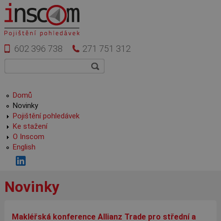
Přejít k hlavnímu obsahu
602 396 738
271 751 312
Vyhledávání
Hledat
Hlavní menu
Domů
Novinky
Pojištění pohledávek
Ke stažení
O Inscom
English
Novinky
Makléřská konference Allianz Trade pro střední a