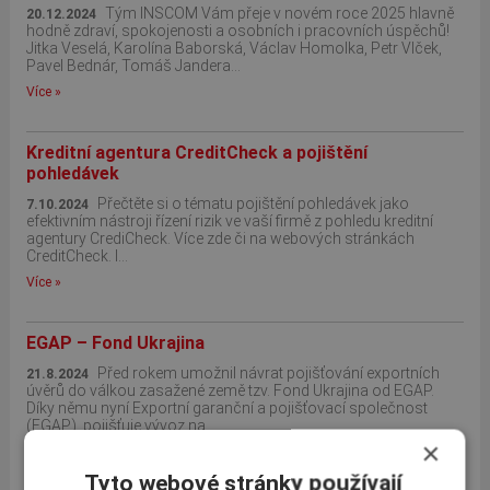
Tým INSCOM Vám přeje v novém roce 2025 hlavně
20.12.2024
hodně zdraví, spokojenosti a osobních i pracovních úspěchů!
Jitka Veselá, Karolína Baborská, Václav Homolka, Petr Vlček,
Pavel Bednár, Tomáš Jandera...
Více »
Kreditní agentura CreditCheck a pojištění
pohledávek
Přečtěte si o tématu pojištění pohledávek jako
7.10.2024
efektivním nástroji řízení rizik ve vaší firmě z pohledu kreditní
agentury CrediCheck. Více zde či na webových stránkách
CreditCheck. I...
Více »
EGAP – Fond Ukrajina
Před rokem umožnil návrat pojišťování exportních
21.8.2024
úvěrů do válkou zasažené země tzv. Fond Ukrajina od EGAP.
Díky němu nyní Exportní garanční a pojišťovací společnost
(EGAP) pojišťuje vývoz na...
×
Více »
Tyto webové stránky používají