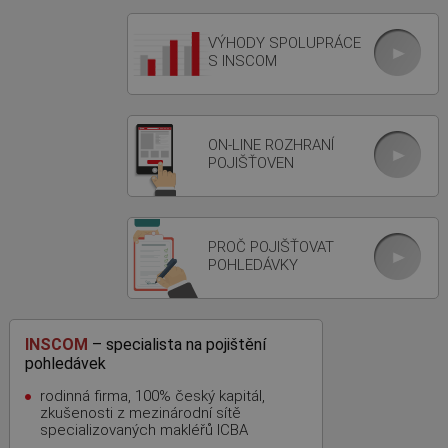
VÝHODY SPOLUPRÁCE
S INSCOM
ON-LINE ROZHRANÍ
POJIŠŤOVEN
PROČ POJIŠŤOVAT
POHLEDÁVKY
INSCOM
– specialista na pojištění
pohledávek
rodinná firma, 100% český kapitál,
zkušenosti z mezinárodní sítě
specializovaných makléřů ICBA