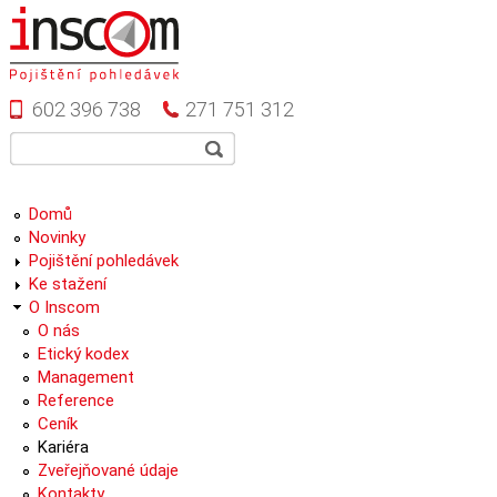
Přejít k hlavnímu obsahu
602 396 738
271 751 312
Vyhledávání
Hledat
Hlavní menu
Domů
Novinky
Pojištění pohledávek
Ke stažení
O Inscom
O nás
Etický kodex
Management
Reference
Ceník
Kariéra
Zveřejňované údaje
Kontakty