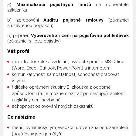
a)
Maximalizaci pojistných limitů
na odběratele
zákazníka
b) zpracování
Auditu pojistné smlouvy
(zákazníci
s uzavřenou pojistkou)
c) přípravu
Výběrového řízení na pojišťovnu pohledávek
(zákazníci s i bez pojistky)
Váš profil
min. středoškolské vzdělání, ovládáte práci s MS Office
(Word, Excel, Outlook, Power Point) a internetem
komunikativnost, samostatnost, schopnost pracovat
v týmu
řidičské oprávnění skupiny B; zkouška z odborné
způsobilosti (tu je možné složit až po nástupu); znalost
angličtiny není nezbytná
schopnost oslovování nových zákazníků
Co nabízíme
menší dynamický tým, vysokou úroveň znalostí; zaškolení
(pojišťovny jsou jen čtyři)