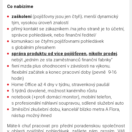
Co nabízíme
zaškolení
(pojišťovny jsou jen čtyři); menší dynamický
tým, vysokou úroveň znalostí
přímý kontakt se zákazníkem /na jeho straně je to účetní,
správce pohledávek, nebo finanční ředitel/
komunikaci se čtyřmi pojišťovnami pohledávek
s globálním přesahem
správa produktu od více pojišťoven
,
nikoliv
prodej
;
nebýt „jedním ze sta zaměstnanců finanční fabriky“
fixní mzda plus ohodnocení v závislosti na výkonu;
flexibilní začátek a konec pracovní doby (pevně 9-16
hodin)
Home Office až 4 dny v týdnu, stravenkový paušál
5 týdnů dovolené, možnost kariérního růstu
notebook (+profi domácí monitor), mobilní telefon,
s profesionální náhlavní soupravou, sdílené služební auto
3měsíční zkušební dobu, kancelář blízko metra A Flora,
nástup možný ihned
Máte-li chuť pracovat pro přední poradenskou společnost
v oblasti pojištění pohledávek, zašlete nám, prosím, Váš