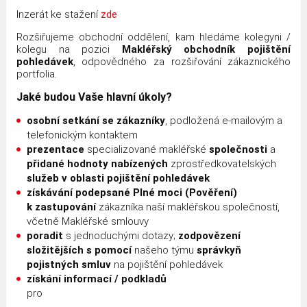
Inzerát ke stažení
zde
Rozšiřujeme obchodní oddělení, kam hledáme kolegyni /
kolegu na pozici
Makléřský obchodník pojištění
pohledávek
, odpovědného za rozšiřování zákaznického
portfolia.
Jaké budou Vaše hlavní úkoly?
osobní setkání se zákazníky
, podložená e-mailovým a
telefonickým kontaktem
prezentace
specializované makléřské
společnosti
a
přidané hodnoty
nabízených
zprostředkovatelských
služeb v oblasti pojištění pohledávek
získávání podepsané
Plné moci (Pověření)
k zastupování
zákazníka naší makléřskou společností,
včetně Makléřské smlouvy
poradit
s jednoduchými dotazy;
zodpovězení
složitějších s pomocí
našeho týmu
správkyň
pojistných smluv
na pojištění pohledávek
získání informací / podkladů
pro