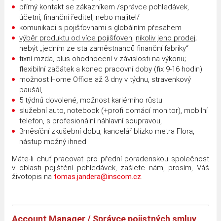
přímý kontakt se zákazníkem /správce pohledávek,
účetní, finanční ředitel, nebo majitel/
komunikaci s pojišťovnami s globálním přesahem
výběr produktu od více pojišťoven
,
nikoliv jeho prodej;
nebýt „jedním ze sta zaměstnanců finanční fabriky“
fixní mzda, plus ohodnocení v závislosti na výkonu;
flexibilní začátek a konec pracovní doby (fix 9-16 hodin)
možnost Home Office až 3 dny v týdnu, stravenkový
paušál,
5 týdnů dovolené, možnost kariérního růstu
služební auto, notebook (+profi domácí monitor), mobilní
telefon, s profesionální náhlavní soupravou,
3měsíční zkušební dobu, kancelář blízko metra Flora,
nástup možný ihned
Máte-li chuť pracovat pro přední poradenskou společnost
v oblasti pojištění pohledávek, zašlete nám, prosím, Váš
životopis na
tomas.jandera@inscom.cz
.
Account Manager / Správce pojistných smluv