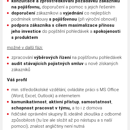
konzultace a zprostředkování požadavků zákazníků
na pojišťovnu,
doporučení a pomoc s jejich řešením
doporučení
zákazníkovi a
vyjednání
co nejlepších
podmínek smlouvy
s pojišťovnou
(při výroční obnově)
podpora zákazníka s
cílem maximalizace přínosu
jeho investice
do pojištění pohledávek a
spokojenosti
s produktem
možné v další fázi:
zpracování
výběrových řízení
na pojišťovnu pohledávek
audit stávajících pojistných smluv
u nově získaných
zákazníků
Váš profil
min. středoškolské vzdělání, ovládáte práci s MS Office
(Word, Excel, Outlook) a internetem
komunikativnost
,
aktivní přístup
,
samostatnost
,
schopnost pracovat v týmu,
a to i z domova
řidičské oprávnění skupiny B; ideálně zkouška z odborné
způsobilosti (tu lze ale složit až po nástupu a s naší
pomocí); znalost angličtiny není nutná