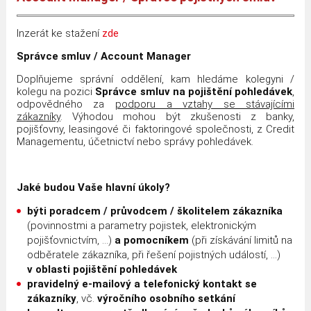
Inzerát ke stažení
zde
Správce smluv / Account Manager
Doplňujeme správní oddělení, kam hledáme kolegyni /
kolegu na pozici
Správce smluv na pojištění pohledávek
,
odpovědného za
podporu a vztahy se stávajícími
zákazníky
. Výhodou mohou být zkušenosti z banky,
pojišťovny, leasingové či faktoringové společnosti, z Credit
Managementu, účetnictví nebo správy pohledávek.
Jaké budou Vaše hlavní úkoly?
býti poradcem / průvodcem / školitelem zákazníka
(povinnostmi a parametry pojistek, elektronickým
pojišťovnictvím, …)
a pomocníkem
(při získávání limitů na
odběratele zákazníka, při řešení pojistných událostí, …)
v oblasti
pojištění pohledávek
pravidelný e-mailový a telefonický kontakt se
zákazníky
, vč.
výročního osobního setkání