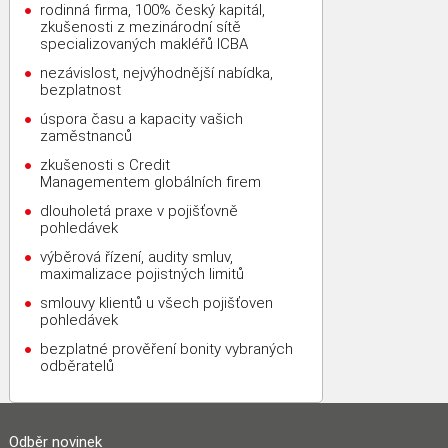
rodinná firma, 100% český kapitál,
zkušenosti z mezinárodní sítě
specializovaných makléřů ICBA
nezávislost, nejvýhodnější nabídka,
bezplatnost
úspora času a kapacity vašich
zaměstnanců
zkušenosti s Credit
Managementem globálních firem
dlouholetá praxe v pojišťovně
pohledávek
výběrová řízení, audity smluv,
maximalizace pojistných limitů
smlouvy klientů u všech pojišťoven
pohledávek
bezplatné prověření bonity vybraných
odběratelů
Odběr novinek