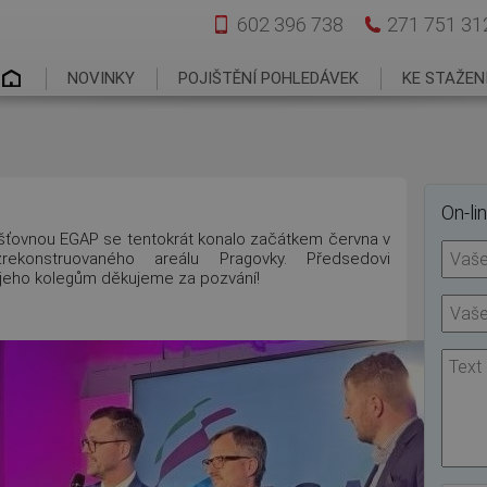
602 396 738
271 751 31
Hlavní menu
NOVINKY
POJIŠTĚNÍ POHLEDÁVEK
KE STAŽEN
On-li
ojišťovnou EGAP se tentokrát konalo začátkem června v
zrekonstruovaného areálu Pragovky. Předsedovi
 jeho kolegům děkujeme za pozvání!