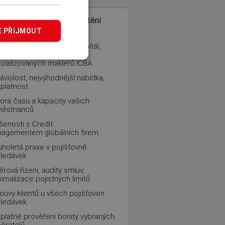
COM
– specialista na pojištění
edávek
E PŘIJMOUT
inná firma, 100% český kapitál,
šenosti z mezinárodní sítě
cializovaných makléřů ICBA
ávislost, nejvýhodnější nabídka,
platnost
ora času a kapacity vašich
městnanců
šenosti s Credit
agementem globálních firem
uholetá praxe v pojišťovně
ledávek
ěrová řízení, audity smluv,
imalizace pojistných limitů
ouvy klientů u všech pojišťoven
ledávek
platné prověření bonity vybraných