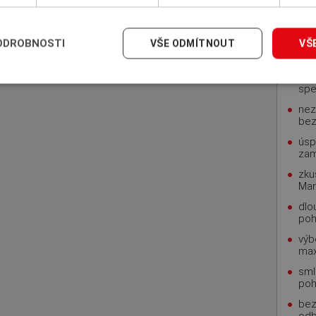
INS
pohl
ODROBNOSTI
VŠE ODMÍTNOUT
VŠ
rod
zku
spe
nez
bez
úsp
za
zku
Man
dlo
poh
výb
max
sml
poh
bez