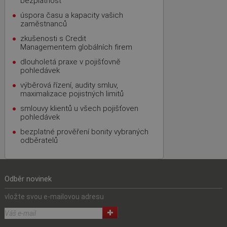
bezplatnost
úspora času a kapacity vašich
zaměstnanců
zkušenosti s Credit
Managementem globálních firem
dlouholetá praxe v pojišťovně
pohledávek
výběrová řízení, audity smluv,
maximalizace pojistných limitů
smlouvy klientů u všech pojišťoven
pohledávek
bezplatné prověření bonity vybraných
odběratelů
Odběr novinek
vložte svou e-mailovou adresu