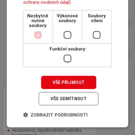
ochrany osobních údajů
VÝHODY SPOLUPRÁCE
S INSCOM
Nezbytně
Výkonové
Soubory
nutné
soubory
cílení
soubory
ON-LINE ROZHRANÍ
POJIŠŤOVEN
Funkční soubory
PROČ POJIŠŤOVAT
POHLEDÁVKY
VŠE PŘIJMOUT
INSCOM
– specialista na pojištění
VŠE ODMÍTNOUT
pohledávek
rodinná firma, 100% český kapitál,
ZOBRAZIT PODROBNOSTI
zkušenosti z mezinárodní sítě
specializovaných makléřů ICBA
nezávislost, nejvýhodnější nabídka,