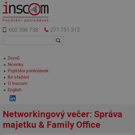
Přejít k hlavnímu obsahu
602 396 738
271 751 312
Vyhledávání
Hledat
Hlavní menu
Domů
Novinky
Pojištění pohledávek
Ke stažení
O Inscom
English
Networkingový večer: Správa
majetku & Family Office