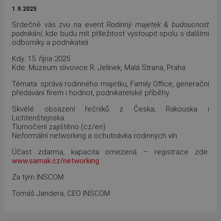
1.9.2025
Srdečně vás zvu na event
Rodinný majetek & budoucnost
podnikání
, kde budu mít příležitost vystoupit spolu s dalšími
odborníky a podnikateli.
Kdy: 15. října 2025
Kde: Muzeum slivovice R. Jelínek, Malá Strana, Praha
Témata: správa rodinného majetku, Family Office, generační
předávání firem i hodnot, podnikatelské příběhy.
Skvělé obsazení řečníků z Česka, Rakouska i
Lichtenštejnska.
Tlumočení zajištěno (cz/en)
Neformální networking a ochutnávka rodinných vín
Účast zdarma, kapacita omezená – registrace zde:
www.samak.cz/networking
Za tým INSCOM
Tomáš Jandera, CEO INSCOM