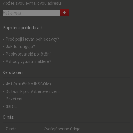
vložte svou e-mailovou adresu
Pojištění pohledávek
Proč pojišťovat pohledávky?
Jak to funguje?
Poskytovatelé pojištění
Výhody využití makléře?
Ke stažení
4v1 (stručně o INSCOM)
Dotazník pro Výběrové řízení
Pověření
další...
O nás
O nás
Zveřejňované údaje