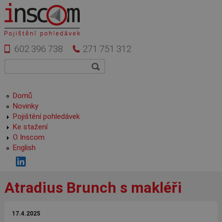
Přejít k hlavnímu obsahu
602 396 738
271 751 312
Vyhledávání
Hledat
Hlavní menu
Domů
Novinky
Pojištění pohledávek
Ke stažení
O Inscom
English
Atradius Brunch s makléři
17.4.2025