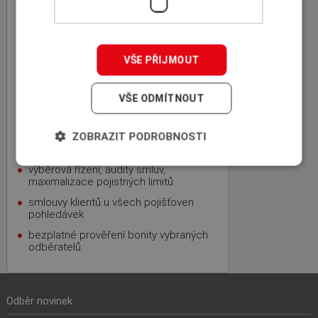
zkušenosti z mezinárodní sítě
specializovaných makléřů ICBA
nezávislost, nejvýhodnější nabídka,
bezplatnost
VŠE PŘIJMOUT
úspora času a kapacity vašich
zaměstnanců
VŠE ODMÍTNOUT
zkušenosti s Credit
Managementem globálních firem
dlouholetá praxe v pojišťovně
ZOBRAZIT PODROBNOSTI
pohledávek
výběrová řízení, audity smluv,
maximalizace pojistných limitů
smlouvy klientů u všech pojišťoven
pohledávek
bezplatné prověření bonity vybraných
odběratelů
Odběr novinek