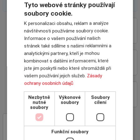
Tyto webové stránky používají
soubory cookie.
K personalizaci obsahu, reklam a analýze
VÝHODY SPOLUPRÁCE
návštěvnosti používáme soubory cookie.
S INSCOM
Informace o vašem používání našich
stránek také sdílíme s našimi reklamními a
analytickými partnery, kteří je mohou
ON-LINE ROZHRANÍ
kombinovat s dalšími informacemi, které
POJIŠŤOVEN
jste jim poskytli nebo které shromáždili při
vašem používání jejich služeb.
Zásady
ochrany osobních údajů
PROČ POJIŠŤOVAT
POHLEDÁVKY
Nezbytně
Výkonové
Soubory
nutné
soubory
cílení
soubory
INSCOM
– specialista na pojištění
pohledávek
Funkční soubory
rodinná firma, 100% český kapitál,