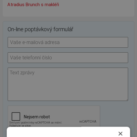
Atradius Brunch s makléři
On-line poptávkový formulář
×