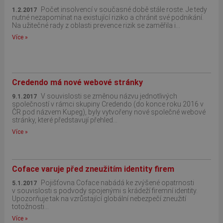
Počet insolvencí v současné době stále roste. Je tedy
1.2.2017
nutné nezapomínat na existující riziko a chránit své podnikání.
Na užitečné rady z oblasti prevence rizik se zaměřila i...
Více »
Credendo má nové webové stránky
V souvislosti se změnou názvu jednotlivých
9.1.2017
společností v rámci skupiny Credendo (do konce roku 2016 v
ČR pod názvem Kupeg), byly vytvořeny nové společné webové
stránky, které představují přehled...
Více »
Coface varuje před zneužitím identity firem
Pojišťovna Coface nabádá ke zvýšené opatrnosti
5.1.2017
v souvislosti s podvody spojenými s krádeží firemní identity.
Upozorňuje tak na vzrůstající globální nebezpečí zneužití
totožnosti...
Více »