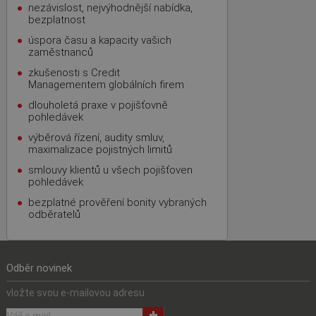
nezávislost, nejvýhodnější nabídka,
bezplatnost
úspora času a kapacity vašich
zaměstnanců
zkušenosti s Credit
Managementem globálních firem
dlouholetá praxe v pojišťovně
pohledávek
výběrová řízení, audity smluv,
maximalizace pojistných limitů
smlouvy klientů u všech pojišťoven
pohledávek
bezplatné prověření bonity vybraných
odběratelů
Odběr novinek
vložte svou e-mailovou adresu