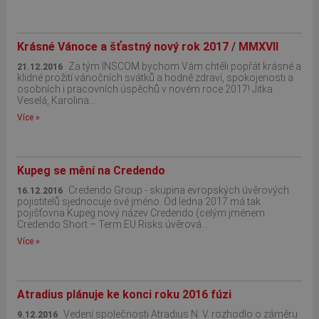
Krásné Vánoce a šťastný nový rok 2017 / MMXVII
Za tým INSCOM bychom Vám chtěli popřát krásné a
21.12.2016
klidné prožití vánočních svátků a hodně zdraví, spokojenosti a
osobních i pracovních úspěchů v novém roce 2017! Jitka
Veselá, Karolina...
Více »
Kupeg se mění na Credendo
Credendo Group - skupina evropských úvěrových
16.12.2016
pojistitelů sjednocuje své jméno. Od ledna 2017 má tak
pojišťovna Kupeg nový název Credendo (celým jménem
Credendo Short – Term EU Risks úvěrová...
Více »
Atradius plánuje ke konci roku 2016 fúzi
Vedení společnosti Atradius N. V. rozhodlo o záměru
9.12.2016