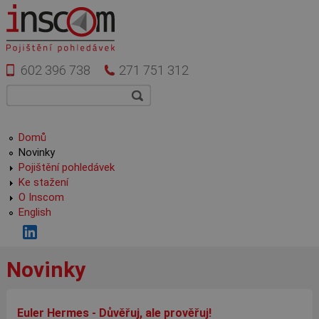
Přejít k hlavnímu obsahu
602 396 738
271 751 312
Vyhledávání
Hledat
Hlavní menu
Domů
Novinky
Pojištění pohledávek
Ke stažení
O Inscom
English
Novinky
Euler Hermes - Důvěřuj, ale prověřuj!