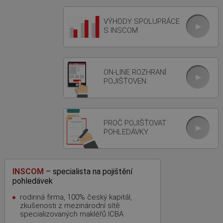
VÝHODY SPOLUPRÁCE
S INSCOM
ON-LINE ROZHRANÍ
POJIŠŤOVEN
PROČ POJIŠŤOVAT
POHLEDÁVKY
INSCOM
– specialista na pojištění
pohledávek
rodinná firma, 100% český kapitál,
zkušenosti z mezinárodní sítě
specializovaných makléřů ICBA