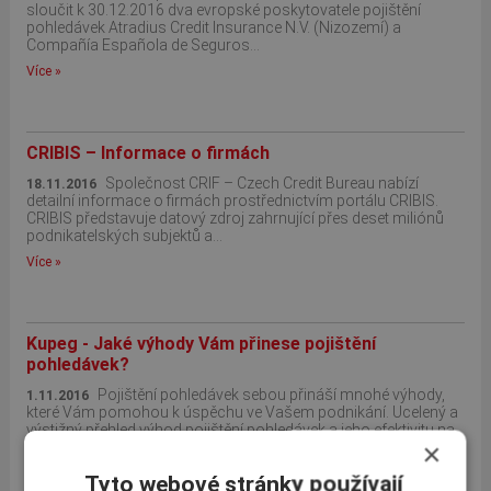
sloučit k 30.12.2016 dva evropské poskytovatele pojištění
pohledávek Atradius Credit Insurance N.V. (Nizozemí) a
Compañía Española de Seguros...
Více »
CRIBIS – Informace o firmách
Společnost CRIF – Czech Credit Bureau nabízí
18.11.2016
detailní informace o firmách prostřednictvím portálu CRIBIS.
CRIBIS představuje datový zdroj zahrnující přes deset miliónů
podnikatelských subjektů a...
Více »
Kupeg - Jaké výhody Vám přinese pojištění
pohledávek?
Pojištění pohledávek sebou přináší mnohé výhody,
1.11.2016
které Vám pomohou k úspěchu ve Vašem podnikání. Ucelený a
výstižný přehled výhod pojištění pohledávek a jeho efektivitu na
×
svém webu uvádí i...
Více »
Tyto webové stránky používají