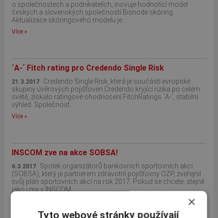
o společnostech a podnikatelích, inovuje hodnotící model
českých a slovenských společností Bisnode skóring.
Aktualizace skóringového modelu je...
Více »
´A-´ Fitch rating pro Credendo Single Risk
Credendo Single Risk, která je součástí evropské
21.3.2017
skupiny úvěrových pojišťoven Credendo kryjící rizika po celém
světě, získalo ratingové ohodnocení FitchRatings ´A-´, stabilní
výhled. Společnost...
Více »
INSCOM zve na akce SOBSA!
Spolek organizátorů bankovních sportovních akcí
6.3.2017
(SOBSA), který je partnerem zdravotní pojišťovny OZP, zveřejnil
svůj plán sportovních akcí na rok 2017. Pokud se chcete, stejně
jako i my v INSCOM...
×
Více »
Tyto webové stránky používají