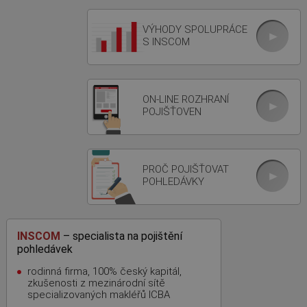
VÝHODY SPOLUPRÁCE
S INSCOM
ON-LINE ROZHRANÍ
POJIŠŤOVEN
PROČ POJIŠŤOVAT
POHLEDÁVKY
INSCOM
– specialista na pojištění
pohledávek
rodinná firma, 100% český kapitál,
zkušenosti z mezinárodní sítě
specializovaných makléřů ICBA