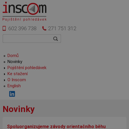
Přejít k hlavnímu obsahu
602 396 738
271 751 312
Vyhledávání
Hledat
Hlavní menu
Domů
Novinky
Pojištění pohledávek
Ke stažení
O Inscom
English
Novinky
Spoluorganizujeme závody orientačního běhu