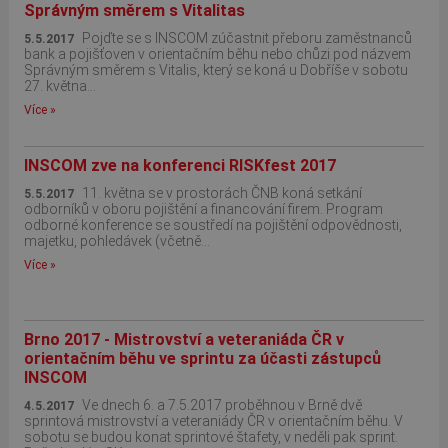
Správným směrem s Vitalitas
Pojďte se s INSCOM zúčastnit přeboru zaměstnanců
5.5.2017
bank a pojišťoven v orientačním běhu nebo chůzi pod názvem
Správným směrem s Vitalis, který se koná u Dobříše v sobotu
27. května...
Více »
INSCOM zve na konferenci RISKfest 2017
11. května se v prostorách ČNB koná setkání
5.5.2017
odborníků v oboru pojištění a financování firem. Program
odborné konference se soustředí na pojištění odpovědnosti,
majetku, pohledávek (včetně...
Více »
Brno 2017 - Mistrovství a veteraniáda ČR v
orientačním běhu ve sprintu za účasti zástupců
INSCOM
Ve dnech 6. a 7.5.2017 proběhnou v Brně dvě
4.5.2017
sprintová mistrovství a veteraniády ČR v orientačním běhu. V
sobotu se budou konat sprintové štafety, v neděli pak sprint.