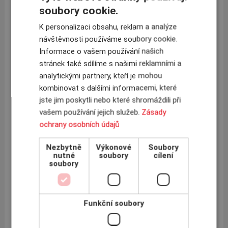
soubory cookie.
Makléřská snídaně v Coface 2017
K personalizaci obsahu, reklam a analýze
Zaměstnanci INSCOM se ve středu 22.2.2017
23.2.2017
návštěvnosti používáme soubory cookie.
zúčastnili Makléřské snídaně v pojišťovně Coface. Hlavním
tématem ranního setkání byla zejména nová textace a aktuální
Informace o vašem používání našich
úpravy pojistné smlouvy...
stránek také sdílíme s našimi reklamními a
Více »
analytickými partnery, kteří je mohou
kombinovat s dalšími informacemi, které
jste jim poskytli nebo které shromáždili při
Atradius zveřejnil přehled perspektivních trhů roku
vašem používání jejich služeb.
Zásady
2017
ochrany osobních údajů
Pojišťovna Atradius zveřejnila nejperspektivnější trhy
10.2.2017
roku 2017 z hlediska obchodních příležitostí. Výběr byl
Nezbytně
Výkonové
Soubory
realizován na základě výkonů v předchozích letech a
nutné
soubory
cílení
očekávaného růstu v ...
soubory
Více »
« první
‹ předchozí
…
17
18
Stránky
19
20
Funkční soubory
21
22
23
24
25
…
následující ›
poslední »