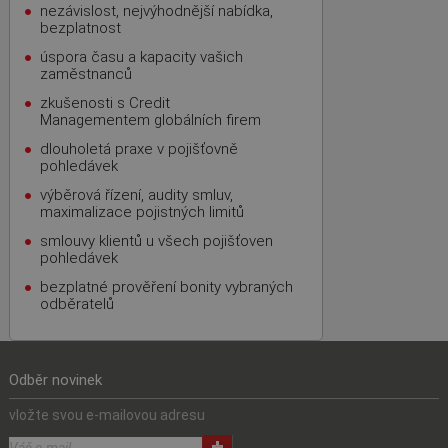
nezávislost, nejvýhodnější nabídka,
bezplatnost
úspora času a kapacity vašich
zaměstnanců
zkušenosti s Credit
Managementem globálních firem
dlouholetá praxe v pojišťovně
pohledávek
výběrová řízení, audity smluv,
maximalizace pojistných limitů
smlouvy klientů u všech pojišťoven
pohledávek
bezplatné prověření bonity vybraných
odběratelů
Odběr novinek
vložte svou e-mailovou adresu