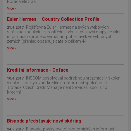
Pořadatelé z SK...
Více »
Euler Hermes – Country Collection Profile
Pojišťovna Euler Hermes na svých webových
21.4.2017
stránkách poskytuje prostřednictvím interaktivní mapy detailní
informace o procesu vymáhání pohledávek ve vybraných
zemích (přehled obsahuje data o celkem 44...
Více »
Kreditní informace - Coface
INSCOM absolvoval podrobnou prezentaci / školení
10.4.2017
v oblasti poskytování kreditních informací společností
Coface Czech Credit Management Services, spol. s r.o..
Kreditní...
Více »
Bisnode představuje nový skóring
Bisnode, poskytovatel ekonomických informací
24.3.2017