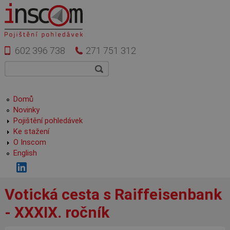
Přejít k hlavnímu obsahu
602 396 738
271 751 312
Vyhledávání
Hledat
Hlavní menu
Domů
Novinky
Pojištění pohledávek
Ke stažení
O Inscom
English
Votická cesta s Raiffeisenbank
- XXXIX. ročník