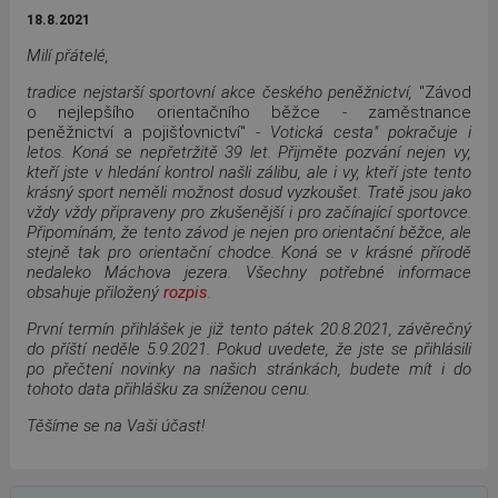
18.8.2021
Milí přátelé,
tradice nejstarší sportovní akce českého peněžnictví,
"Závod
o nejlepšího orientačního běžce - zaměstnance
peněžnictví a pojišťovnictví"
- Votická cesta" pokračuje i
letos. Koná se nepřetržitě 39 let. Přijměte pozvání nejen vy,
kteří jste v hledání kontrol našli zálibu, ale i vy, kteří jste tento
krásný sport neměli možnost dosud vyzkoušet. Tratě jsou jako
vždy vždy připraveny pro zkušenější i pro začínající sportovce.
Připomínám, že tento závod je nejen pro orientační běžce, ale
stejně tak pro orientační chodce. Koná se v krásné přírodě
nedaleko Máchova jezera. Všechny potřebné informace
obsahuje přiložený
rozpis
.
První termín přihlášek je již tento pátek 20.8.2021, závěrečný
do příští neděle 5.9.2021. Pokud uvedete, že jste se přihlásili
po přečtení novinky na našich stránkách, budete mít i do
tohoto data přihlášku za sníženou cenu.
Těšíme se na Vaši účast!