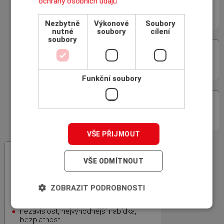
ochrany osobních údajů
VÝHODY SPOLUPRÁCE
S INSCOM
Nezbytně
Výkonové
Soubory
nutné
soubory
cílení
soubory
ON-LINE ROZHRANÍ
POJIŠŤOVEN
Funkční soubory
PROČ POJIŠŤOVAT
POHLEDÁVKY
VŠE PŘIJMOUT
INSCOM
– specialista na pojištění
VŠE ODMÍTNOUT
pohledávek
rodinná firma, 100% český kapitál,
zkušenosti z mezinárodní sítě
ZOBRAZIT PODROBNOSTI
specializovaných makléřů ICBA
nezávislost, nejvýhodnější nabídka,
bezplatnost