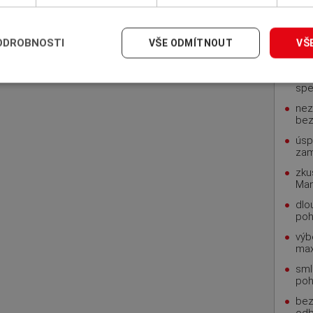
INS
pohl
ODROBNOSTI
VŠE ODMÍTNOUT
VŠ
rod
zku
spe
nez
bez
úsp
za
zku
Man
dlo
poh
výb
max
sml
poh
bez