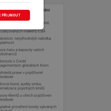
COM
– specialista na pojištění
edávek
E PŘIJMOUT
inná firma, 100% český kapitál,
šenosti z mezinárodní sítě
cializovaných makléřů ICBA
ávislost, nejvýhodnější nabídka,
platnost
ora času a kapacity vašich
městnanců
šenosti s Credit
agementem globálních firem
uholetá praxe v pojišťovně
ledávek
ěrová řízení, audity smluv,
imalizace pojistných limitů
ouvy klientů u všech pojišťoven
ledávek
platné prověření bonity vybraných