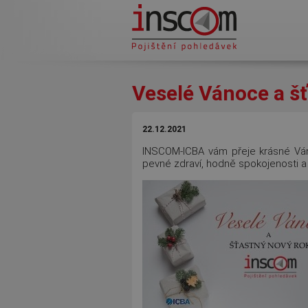
Přejít k hlavnímu obsahu
Veselé Vánoce a š
22.12.2021
INSCOM-ICBA vám přeje krásné Ván
pevné zdraví, hodně spokojenosti 