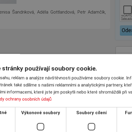
Denisa Šandriková, Adéla Gottlandová, Petr Adamčík,
stránky používají soubory cookie.
bsahu, reklam a analýze návštěvnosti používáme soubory cookie. I
tránek také sdílíme s našimi reklamními a analytickými partnery, kte
mi informacemi, které jste jim poskytli nebo které shromáždili při 
dy ochrany osobních údajů
tné
Výkonové soubory
Soubory cílení
Fun