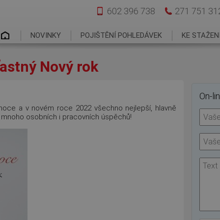
602 396 738
271 751 31
Hlavní menu
NOVINKY
POJIŠTĚNÍ POHLEDÁVEK
KE STAŽEN
ťastný Nový rok
On-li
oce a v novém roce 2022 všechno nejlepší, hlavně
a mnoho osobních i pracovních úspěchů!