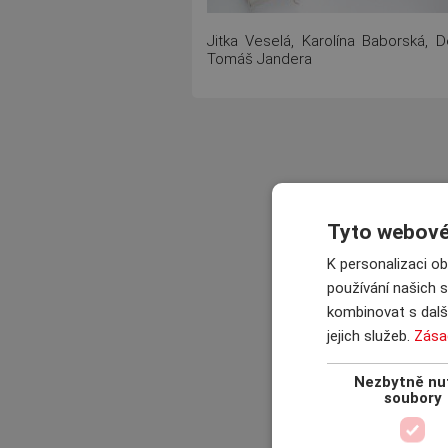
Jitka Veselá, Karolína Baborská, 
Tomáš Jandera
Tyto webové 
K personalizaci o
používání našich s
kombinovat s další
jejich služeb.
Zása
Nezbytně nu
soubory