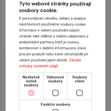
Tyto webové stránky používají
partners and connect them to this program.
soubory cookie.
Support Ukraine! Support peace, freedom, truth,
democracy in the struggle.
K personalizaci obsahu, reklam a analýze
Glory to Ukraine!
návštěvnosti používáme soubory cookie.
#standforukraine #supportukraine #glorytoukraine
Informace o vašem používání našich
Insurance Business Association
stránek také sdílíme s našimi reklamními a
General director
analytickými partnery, kteří je mohou
Vyacheslav Chernyakhovsky
League of Insurance Organizations of Ukraine
kombinovat s dalšími informacemi, které
President
jste jim poskytli nebo které shromáždili při
Oleksandr Filoniuk
vašem používání jejich služeb.
Zásady
Kharkiv Union of Insurers
President
ochrany osobních údajů
Liudmyla Vremenko
National Association of Insurers of Ukraine
Nezbytně
Výkonové
Soubory
General director
nutné
soubory
cílení
Denis Yastreb
soubory
Federation of Insurance Intermediaries of Ukraine
General director
Serhii Inshakov
Ukrainian insurance consumers association
Funkční soubory
«Insurance protection»
Chairman of the Board