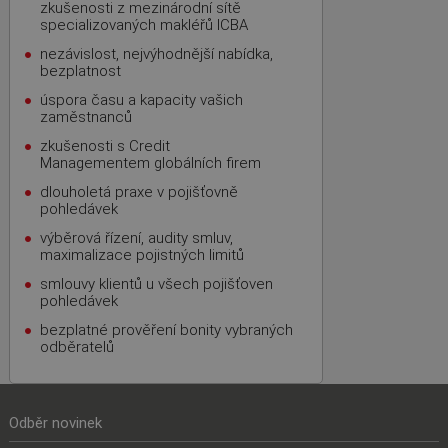
zkušenosti z mezinárodní sítě
specializovaných makléřů ICBA
nezávislost, nejvýhodnější nabídka,
bezplatnost
úspora času a kapacity vašich
zaměstnanců
zkušenosti s Credit
Managementem globálních firem
dlouholetá praxe v pojišťovně
pohledávek
výběrová řízení, audity smluv,
maximalizace pojistných limitů
smlouvy klientů u všech pojišťoven
pohledávek
bezplatné prověření bonity vybraných
odběratelů
Odběr novinek