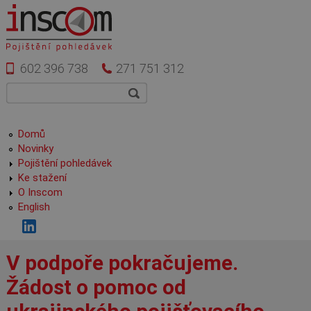
Přejít k hlavnímu obsahu
602 396 738
271 751 312
Vyhledávání
Hledat
Hlavní menu
Domů
Novinky
Pojištění pohledávek
Ke stažení
O Inscom
English
V podpoře pokračujeme.
Žádost o pomoc od