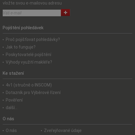
vložte svou e-mailovou adresu
Pojištění pohledávek
Proč pojišťovat pohledávky?
Jak to funguje?
Poskytovatelé pojištění
Výhody využití makléře?
Ke stažení
4v1 (stručně o INSCOM)
Dotazník pro Výběrové řízení
Pověření
další...
O nás
O nás
Zveřejňované údaje