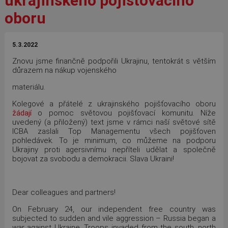
ukrajinského pojišťovacího
oboru
5.3.2022
Znovu jsme finančně podpořili Ukrajinu, tentokrát s větším
důrazem na nákup vojenského
materiálu.
Kolegové a přátelé z ukrajinského pojišťovacího oboru
žádají
o pomoc světovou pojišťovací komunitu. Níže
uvedený (a přiložený) text jsme v rámci naší světové sítě
ICBA zaslali Top Managementu všech pojišťoven
pohledávek. To je minimum, co můžeme na podporu
Ukrajiny proti agersivnímu nepříteli udělat a společně
bojovat za svobodu a demokracii. Slava Ukraini!
Dear colleagues and partners!
On February 24, our independent free country was
subjected to sudden and vile aggression – Russia began a
war against Ukraine. Troops invaded from the south, north