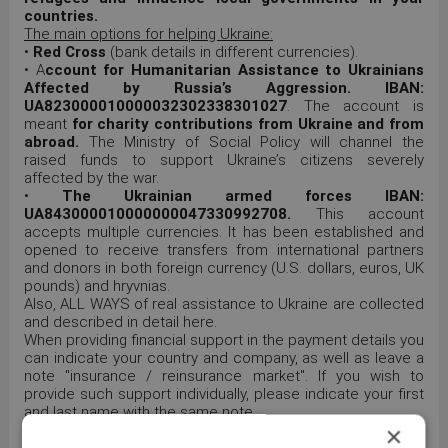
countries.
The main options for helping Ukraine:
•
Red Cross
(bank details in different currencies).
• A
ccount for Humanitarian Assistance to Ukrainians
Affected by Russia’s Aggression. IBAN:
UA823000010000032302338301027
. The account is
meant
for charity contributions from Ukraine and from
abroad.
The Ministry of Social Policy will channel the
raised funds to support Ukraine’s citizens severely
affected by the war.
•
The Ukrainian armed forces IBAN:
UA843000010000000047330992708.
This account
accepts multiple currencies. It has been established and
opened to receive transfers from international partners
and donors in both foreign currency (U.S. dollars, euros, UK
pounds) and hryvnias.
Also, ALL WAYS of real assistance to Ukraine are collected
and described in detail here.
When providing financial support in the payment details you
can indicate your country and company, as well as leave a
note "insurance / reinsurance market". If you wish to
provide such support individually, please indicate your first
and last name with the same note.
×
We would be grateful for any help! We would also
appreciate if you contact your insurance and reinsurance