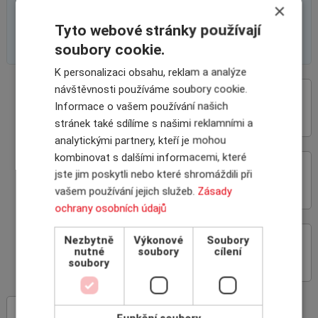
×
Tyto webové stránky používají
soubory cookie.
K personalizaci obsahu, reklam a analýze
návštěvnosti používáme soubory cookie.
VÝHODY SPOLUPRÁCE
Informace o vašem používání našich
S INSCOM
stránek také sdílíme s našimi reklamními a
analytickými partnery, kteří je mohou
kombinovat s dalšími informacemi, které
ON-LINE ROZHRANÍ
jste jim poskytli nebo které shromáždili při
POJIŠŤOVEN
vašem používání jejich služeb.
Zásady
ochrany osobních údajů
Nezbytně
Výkonové
Soubory
PROČ POJIŠŤOVAT
nutné
soubory
cílení
POHLEDÁVKY
soubory
INSCOM
– specialista na pojištění