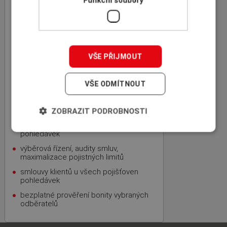
Funkční soubory
pohledávek
rodinná firma, 100% český kapitál,
zkušenosti z mezinárodní sítě
specializovaných makléřů ICBA
nezávislost, nejvýhodnější nabídka,
VŠE PŘIJMOUT
bezplatnost
úspora času a kapacity vašich
VŠE ODMÍTNOUT
zaměstnanců
zkušenosti s Credit
Managementem globálních firem
ZOBRAZIT PODROBNOSTI
dlouholetá praxe v pojišťovně
pohledávek
výběrová řízení, audity smluv,
maximalizace pojistných limitů
smlouvy klientů u všech pojišťoven
pohledávek
bezplatné prověření bonity vybraných
odběratelů