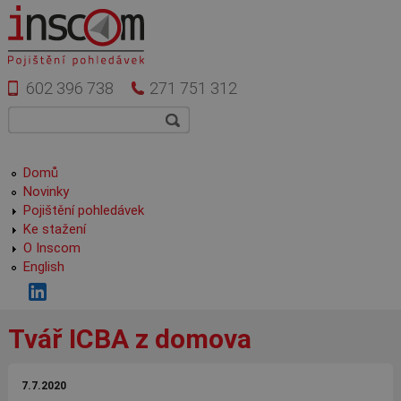
Přejít k hlavnímu obsahu
602 396 738
271 751 312
Vyhledávání
Hledat
Hlavní menu
Domů
Novinky
Pojištění pohledávek
Ke stažení
O Inscom
English
Tvář ICBA z domova
7.7.2020