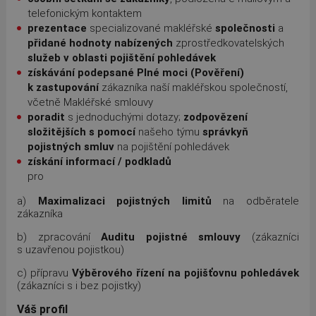
telefonickým kontaktem
prezentace
specializované makléřské
společnosti
a
přidané hodnoty
nabízených
zprostředkovatelských
služeb v oblasti pojištění pohledávek
získávání podepsané
Plné moci (Pověření)
k zastupování
zákazníka naší makléřskou společností,
včetně Makléřské smlouvy
poradit
s jednoduchými dotazy;
zodpovězení
složitějších s pomocí
našeho týmu
správkyň
pojistných smluv
na pojištění pohledávek
získání informací / podkladů
pro
a)
Maximalizaci pojistných limitů
na odběratele
zákazníka
b) zpracování
Auditu pojistné smlouvy
(zákazníci
s uzavřenou pojistkou)
c) přípravu
Výběrového řízení na pojišťovnu pohledávek
(zákazníci s i bez pojistky)
Váš profil