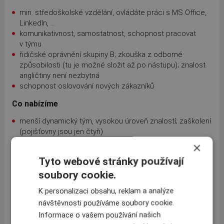
min. středoškolské vzdělání, ovládáte práci s MS Office,
LinkedIn, ...
komunikativnost, samostatnost, schopnost pracovat
v týmu
řidičské oprávnění skupiny B; zkouška z odborné
způsobilosti (tu je možné složit až po nástupu); znalost
angličtiny není nezbytná
schopnost oslovování nových zákazníků
Co nabízíme
menší dynamický tým, vysokou úroveň znalostí; zaškolení
(pojišťovny jsou jen čtyři)
přímý kontakt se zákazníkem /správce pohledávek,
×
účetní, finanční ředitel, nebo majitel/
Tyto webové stránky používají
komunikaci s pojišťovnami s globálním přesahem
soubory cookie.
výběr produktu od více pojišťoven
,
nikoliv jeho prodej;
nebýt „jedním ze sta zaměstnanců finanční fabriky“
K personalizaci obsahu, reklam a analýze
fixní mzda, plus ohodnocení v závislosti na výkonu;
návštěvnosti používáme soubory cookie.
flexibilní začátek a konec pracovní doby (fix 9-16 hodin)
Informace o vašem používání našich
možnost Home Office až 3 dny v týdnu, stravenkový