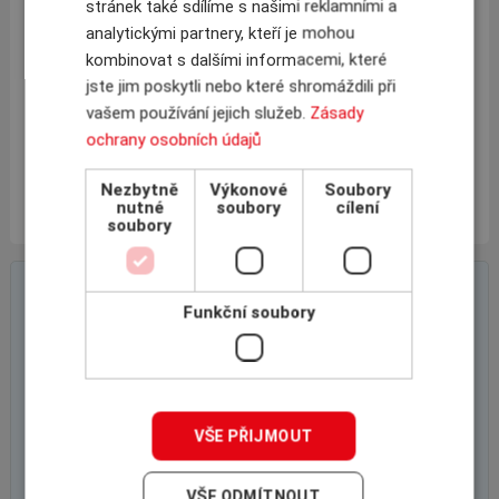
paušál,
stránek také sdílíme s našimi reklamními a
5 týdnů dovolené, možnost kariérního růstu
analytickými partnery, kteří je mohou
služební auto, notebook (+profi domácí monitor), mobilní
kombinovat s dalšími informacemi, které
telefon, s profesionální náhlavní soupravou,
jste jim poskytli nebo které shromáždili při
3měsíční zkušební dobu, kancelář blízko metra Flora,
vašem používání jejich služeb.
Zásady
nástup možný ihned
ochrany osobních údajů
Máte-li chuť pracovat pro přední poradenskou společnost
v oblasti pojištění pohledávek, zašlete nám, prosím, Váš
Nezbytně
Výkonové
Soubory
životopis na
tomas.jandera@inscom.cz
.
nutné
soubory
cílení
soubory
On-line poptávkový formulář
Funkční soubory
VŠE PŘIJMOUT
VŠE ODMÍTNOUT