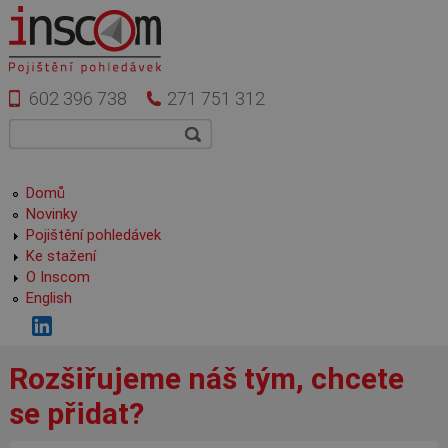
Přejít k hlavnímu obsahu
602 396 738
271 751 312
Vyhledávání
Hledat
Hlavní menu
Domů
Novinky
Pojištění pohledávek
Ke stažení
O Inscom
English
Rozšiřujeme náš tým, chcete
se přidat?