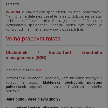
28.2.2024
INSCOM
je makléřským specialistou pojištění pohledávek.
Na trhu jsme déle než deset let a za tu dobu jsme se stali
jedním z lídrů českého trhu. Spravujeme okolo 140 pojistek
významných společností. Stabilní, menší tým propojuje
kulturu rodinné firmy s know-how globálních firem.
Volná pracovní místa
Obchodník / konzultant kreditního
managementu (B2B)
Inzerát ke stažení
zde
Rozšiřujeme obchodní oddělení, kam hledáme kolegyni /
kolegu na pozici
Makléřský obchodník pojištění
pohledávek
, odpovědného za rozšiřování zákaznického
portfolia.
Jaké budou Vaše hlavní úkoly?
osobní setkání se zákazníky
, podložená e-mailovým a