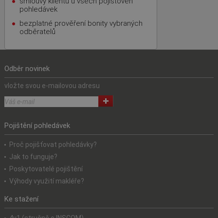
smlouvy klientů u všech pojišťoven
pohledávek
bezplatné prověření bonity vybraných
odběratelů
Odběr novinek
vložte svou e-mailovou adresu
Pojištění pohledávek
Proč pojišťovat pohledávky?
Jak to funguje?
Poskytovatelé pojištění
Výhody využití makléře?
Ke stažení
4v1 (stručně o INSCOM)