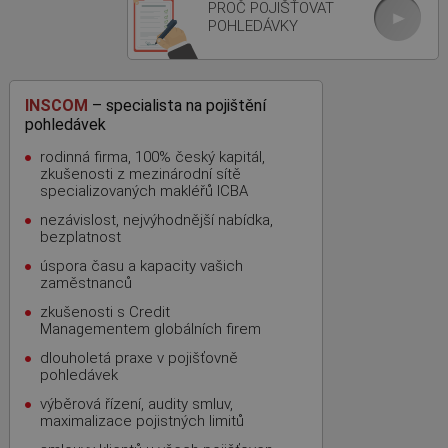
PROČ POJIŠŤOVAT
POHLEDÁVKY
INSCOM
– specialista na pojištění
pohledávek
rodinná firma, 100% český kapitál,
zkušenosti z mezinárodní sítě
specializovaných makléřů ICBA
nezávislost, nejvýhodnější nabídka,
bezplatnost
úspora času a kapacity vašich
zaměstnanců
zkušenosti s Credit
Managementem globálních firem
dlouholetá praxe v pojišťovně
pohledávek
výběrová řízení, audity smluv,
maximalizace pojistných limitů