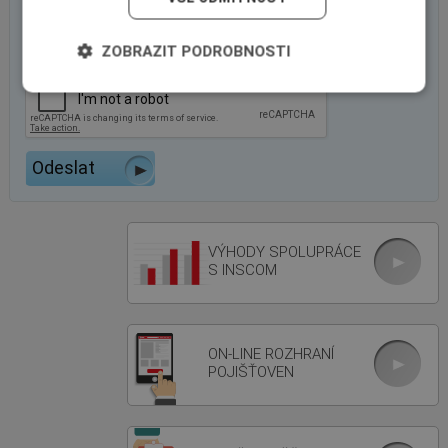
ZOBRAZIT PODROBNOSTI
VÝHODY SPOLUPRÁCE
S INSCOM
ON-LINE ROZHRANÍ
POJIŠŤOVEN