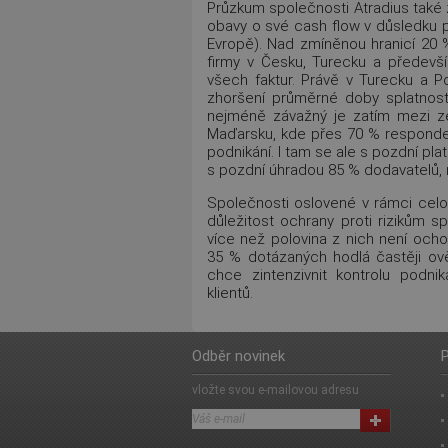
Průzkum společnosti Atradius také 
obavy o své cash flow v důsledku 
Evropě). Nad zmíněnou hranicí 20 
firmy v Česku, Turecku a předevší
všech faktur. Právě v Turecku a P
zhoršení průměrné doby splatnost
nejméně závažný je zatím mezi z
Maďarsku, kde přes 70 % responden
podnikání. I tam se ale s pozdní pl
s pozdní úhradou 85 % dodavatelů, 
Společnosti oslovené v rámci cel
důležitost ochrany proti rizikům
více než polovina z nich není ocho
35 % dotázaných hodlá častěji ov
chce zintenzivnit kontrolu podni
klientů.
Odběr novinek
P
vložte svou e-mailovou adresu