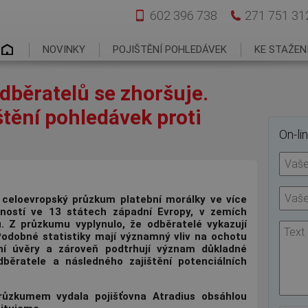
602 396 738
271 751 31
Hlavní menu
NOVINKY
POJIŠTĚNÍ POHLEDÁVEK
KE STAŽEN
dběratelů se zhoršuje.
tění pohledávek proti
On-li
 celoevropský pr
ů
zkum platební morálky ve více
čností ve 13 státech západní Evropy, v zemích
. Z průzkumu vyplynulo, že odběratelé vykazují
 Podobné statistiky mají významný vliv na ochotu
ní úv
ě
ry a zárove
ň
podtrhují význam d
ů
kladné
db
ě
ratele a následného zajišt
ě
ní potenciálních
průzkumem vydala pojišťovna Atradius obsáhlou