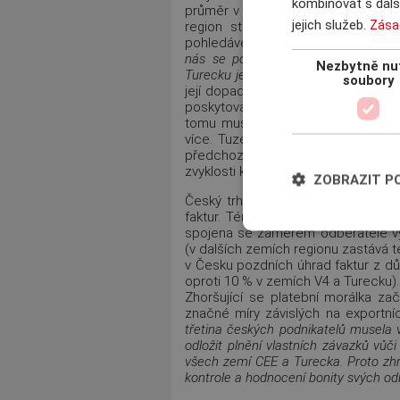
kombinovat s další
průměr v regionu CEE. Jak ale uvádí
jejich služeb.
Zása
region střední a východní Evro
pohledávek po datu splatnosti na 
nás se pozdní úhrada týká zhruba
Nezbytně nu
Turecku je pr
ů
m
ě
r zhruba 43 %.“
Oba
soubory
její dopady potvrzuje i to, že v př
poskytovaná platební podmínka če
tomu museli čeští dodavatelé čeka
více. Tuzemské faktury po splatnos
předchozím roce, což odpovídá ja
zvyklosti kratších splatností.
ZOBRAZIT P
Český trh je podle respondentů sp
faktur. Téměř polovina dotázaných 
spojena se záměrem odběratele využ
(v dalších zemích regionu zastává t
v Česku pozdních úhrad faktur z dů
oproti 10 % v zemích V4 a Turecku).
Zhoršující se platební morálka za
značné míry závislých na exportníc
t
ř
etina
č
eských podnikatel
ů
musela 
odložit pln
ě
ní vlastních závazk
ů
v
ůč
i
všech zemí CEE a Turecka. Proto zh
kontrole a hodnocení bonity svých od