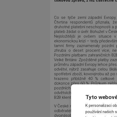
tiskovou zprávu, z níž částečně 
Co se týče zemí západní Evropy, 
Čtvrtina respondentů přiznala, ž
druhotné platební neschopnosti a
plateb žádat o úvěr. Bohužel v České
Nejsložitější je ovšem situace
ekonomickou krizí – tedy především 
tamní firmy zaznamenaly pozdní 
zhruba o deset procent více, ne
Pozdními platbami zahraničních B2B
Velké Británii. Zpožděné platby za
průměru západní Evropy lehce přes
odvětví, nýbrž zasahuje celou škál
spotřební zboží, kovovýrobu až po 
hrazeno přibližně 40 % celkové h
dokonce přes 60 %. Průzkum zjišťo
pozdních plateb. 40 % respond
odvětvích ještě zhorší. Celých 55 
Tyto webové 
B2B klientů během následujících dv
K personalizaci o
V České republice zaznamenalo po
odběratelů 93 % respondentů. V 
používání našich s
dvojnásobek oproti průměru západní