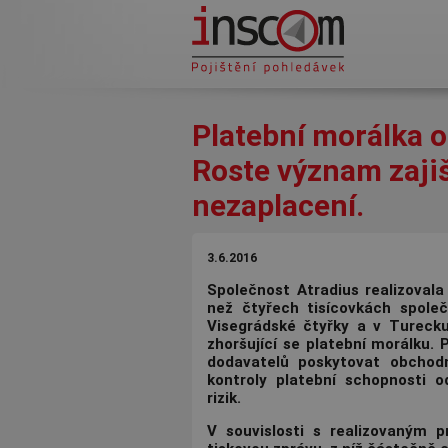
Přejít k hlavnímu obsahu
Platební morálka o
Roste význam zajiš
nezaplacení.
3.6.2016
Společnost Atradius realizovala
než čtyřech tisícovkách spole
Visegrádské
č
ty
ř
ky a v Turecku
zhoršující se platební morálku.
dodavatel
ů
poskytovat obchod
kontroly platební schopnosti o
rizik.
V souvislosti s realizovaným 