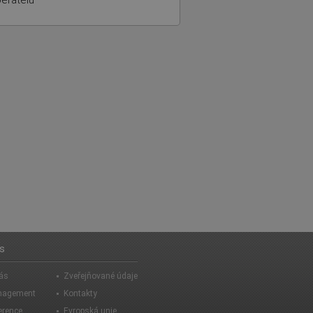
ěratelů
s
ás
Zveřejňované údaje
nagement
Kontakty
erence
Evropská unie