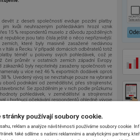
citujeme.
devět z deseti společností eviduje pozdní platby.
e jim kvůli neuhrazeným pohledávkám hrozil vznik
 přes 15 % respondentů muselo z důvodu zpožděných
 republice jsou tato čísla ještě o něco nepříznivější.
 v zemích, které byly masivně zasažené nedávnou
v Itálii a Řecku. V případě domácích odběratelů totiž
platby téměř u poloviny svých pohledávek, což je
ž činí průměr v ostatních zemích západní Evropy.
 zákazníků byly nejcitelněji zasaženy společnosti ve
znamenaly u více než 46 % exportních dodávek oproti
 38 %. Uvedený vývoj se nevztahuje pouze na vybraná
u oborů podnikání od zemědělství, přes strojírenství,
stavebnictví. Se zpožděním je v nich podle průzkumu
odnoty pohledávek, v zemědělství a strojírenství
val i budoucí očekávání respondentů ohledně vývoje
entů očekává, že se situace ve výše zmíněných
% dotázaných pak nevěří ve zlepšení platební morálky
stránky používají soubory cookie.
anácti měsíců.
bsahu, reklam a analýze návštěvnosti používáme soubory cookie. I
zdní úhradu faktur od tuzemských nebo zahraničních
poměru k celkovému počtu dodávek je to více než
tránek také sdílíme s našimi reklamními a analytickými partnery, kte
 Evropy a zhruba o osm procent více, než kolik činí