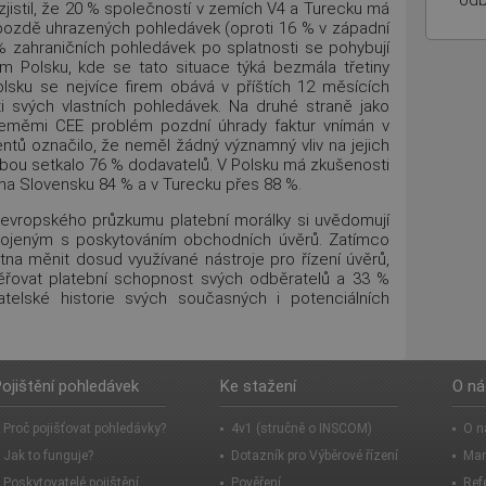
odb
zjistil, že 20 % společností v zemích V4 a Turecku má
pozdě uhrazených pohledávek (oproti 16 % v západní
% zahraničních pohledávek po splatnosti se pohybují
m Polsku, kde se tato situace týká bezmála třetiny
olsku se nejvíce firem obává v příštích 12 měsících
i svých vlastních pohledávek. Na druhé straně jako
eměmi CEE problém pozdní úhrady faktur vnímán v
tů označilo, že neměl žádný významný vliv na jejich
atbou setkalo 76 % dodavatelů. V Polsku má zkušenosti
na Slovensku 84 % a v Turecku přes 88 %.
oevropského průzkumu platební morálky si uvědomují
 spojeným s poskytováním obchodních úvěrů. Zatímco
tna měnit dosud využívané nástroje pro řízení úvěrů,
ěřovat platební schopnost svých odběratelů a 33 %
katelské historie svých současných i potenciálních
ojištění pohledávek
Ke stažení
O ná
Proč pojišťovat pohledávky?
4v1 (stručně o INSCOM)
O n
Jak to funguje?
Dotazník pro Výběrové řízení
Ma
Poskytovatelé pojištění
Pověření
Ref