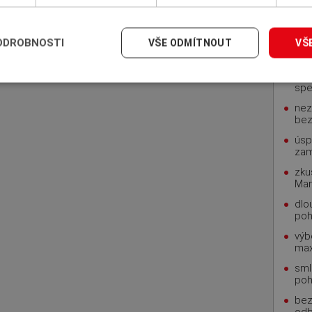
INS
pohl
ODROBNOSTI
VŠE ODMÍTNOUT
VŠ
rod
zku
spe
nez
bez
úsp
za
zku
Man
dlo
poh
výb
max
sml
poh
bez