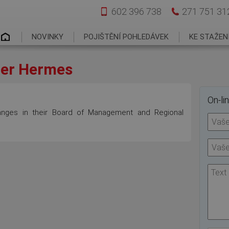
602 396 738
271 751 31
Hlavní menu
NOVINKY
POJIŠTĚNÍ POHLEDÁVEK
KE STAŽEN
ler Hermes
On-li
nges in their Board of Management and Regional