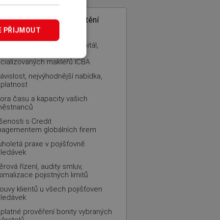
COM
– specialista na pojištění
edávek
E PŘIJMOUT
inná firma, 100% český kapitál,
šenosti z mezinárodní sítě
cializovaných makléřů ICBA
ávislost, nejvýhodnější nabídka,
platnost
ora času a kapacity vašich
městnanců
šenosti s Credit
agementem globálních firem
uholetá praxe v pojišťovně
ledávek
ěrová řízení, audity smluv,
imalizace pojistných limitů
ouvy klientů u všech pojišťoven
ledávek
platné prověření bonity vybraných