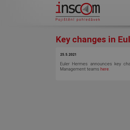
Přejít k hlavnímu obsahu
Key changes in Eu
25.5.2021
Euler Hermes announces key cha
Management teams
here
.