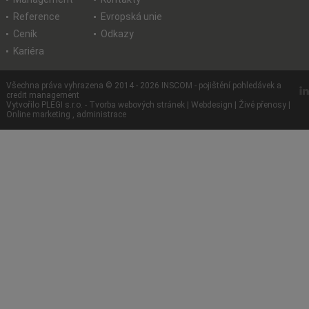
Reference
Evropská unie
Ceník
Odkazy
Kariéra
Všechna práva vyhrazena © 2014 - 2026 INSCOM - pojištění pohledávek a
credit management
Vytvořilo PLEGI s.r.o.
-
Tvorba webových stránek
|
Webdesign
|
Živé přenosy
|
Online marketing
,
administrace