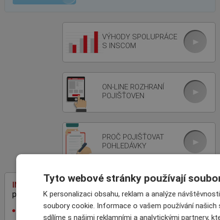
VÝHODY SPOLUPRÁCE
S INSCOM
ON-LINE ROZHRANÍ
POJIŠŤOVEN
PROČ POJIŠŤOVAT
POHLEDÁVKY
Tyto webové stránky používají soubo
INSCOM
– specialista na pojištění
pohledávek
K personalizaci obsahu, reklam a analýze návštěvnos
soubory cookie. Informace o vašem používání našich 
rodinná firma, 100% český kapitál,
sdílíme s našimi reklamními a analytickými partnery, kt
zkušenosti z mezinárodní sítě