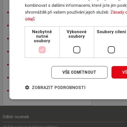
specializovaných makléřů ICBA
kombinovat s dalšími informacemi, které jste jim posky
nezávislost, nejvýhodnější nabídka,
shromáždili při vašem používání jejich služeb.
Zásady 
bezplatnost
údajů
úspora času a kapacity vašich
zaměstnanců
Nezbytně
Výkonové
Soubory cílení
nutné
soubory
zkušenosti s Credit
soubory
Managementem globálních firem
dlouholetá praxe v pojišťovně
pohledávek
výběrová řízení, audity smluv,
maximalizace pojistných limitů
VŠE ODMÍTNOUT
V
smlouvy klientů u všech pojišťoven
pohledávek
ZOBRAZIT PODROBNOSTI
bezplatné prověření bonity vybraných
odběratelů
Odběr novinek
vložte svou e-mailovou adresu