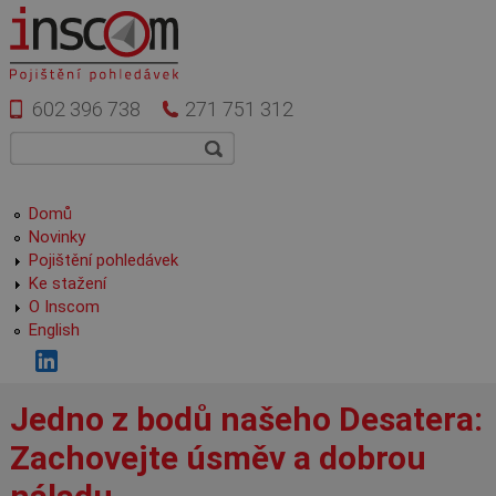
Přejít k hlavnímu obsahu
602 396 738
271 751 312
Vyhledávání
Hledat
Hlavní menu
Domů
Novinky
Pojištění pohledávek
Ke stažení
O Inscom
English
Jedno z bodů našeho Desatera:
Zachovejte úsměv a dobrou