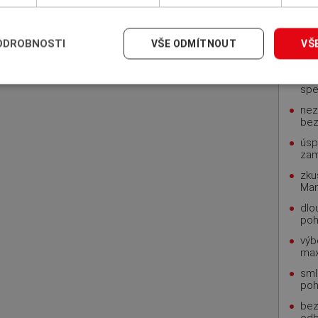
INS
pohl
ODROBNOSTI
VŠE ODMÍTNOUT
VŠ
rod
zku
spe
nez
bez
úsp
za
zku
Man
dlo
poh
výb
max
sml
poh
bez