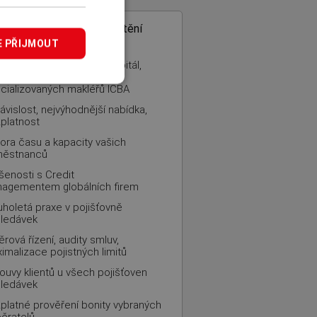
COM
– specialista na pojištění
edávek
E PŘIJMOUT
inná firma, 100% český kapitál,
šenosti z mezinárodní sítě
cializovaných makléřů ICBA
ávislost, nejvýhodnější nabídka,
platnost
ora času a kapacity vašich
městnanců
šenosti s Credit
agementem globálních firem
uholetá praxe v pojišťovně
ledávek
ěrová řízení, audity smluv,
imalizace pojistných limitů
ouvy klientů u všech pojišťoven
ledávek
platné prověření bonity vybraných