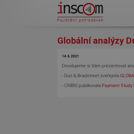
Přejít k hlavnímu obsahu
Globální analýzy D
14.6.2021
Dovolujeme si Vám prezentovat analý
- Dun & Bradstreet zveřejnila
GLOBA
- CRIBIS publikovala
Payment Study 