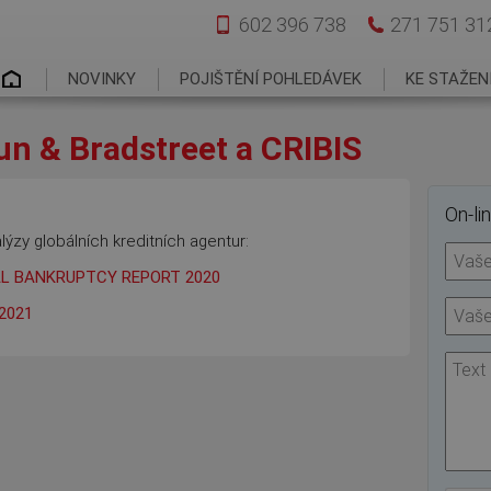
602 396 738
271 751 31
Hlavní menu
NOVINKY
POJIŠTĚNÍ POHLEDÁVEK
KE STAŽEN
un & Bradstreet a CRIBIS
On-li
zy globálních kreditních agentur:
L BANKRUPTCY REPORT 2020
2021