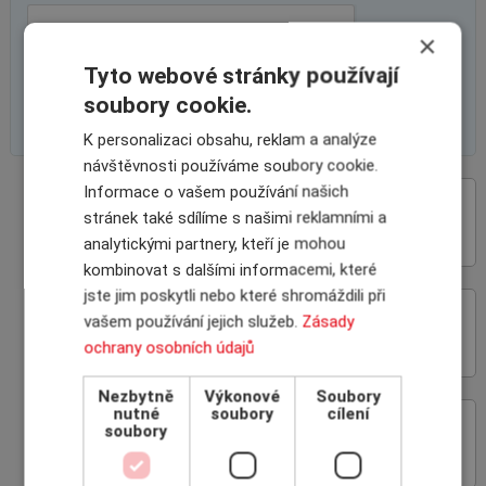
×
Tyto webové stránky používají
soubory cookie.
K personalizaci obsahu, reklam a analýze
návštěvnosti používáme soubory cookie.
Informace o vašem používání našich
VÝHODY SPOLUPRÁCE
stránek také sdílíme s našimi reklamními a
S INSCOM
analytickými partnery, kteří je mohou
kombinovat s dalšími informacemi, které
jste jim poskytli nebo které shromáždili při
ON-LINE ROZHRANÍ
vašem používání jejich služeb.
Zásady
POJIŠŤOVEN
ochrany osobních údajů
Nezbytně
Výkonové
Soubory
nutné
soubory
cílení
soubory
PROČ POJIŠŤOVAT
POHLEDÁVKY