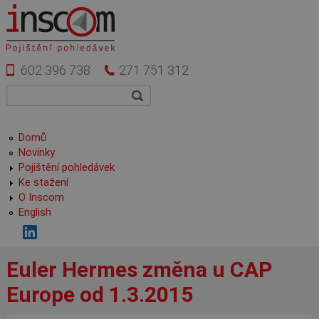
Přejít k hlavnímu obsahu
602 396 738
271 751 312
Vyhledávání
Hledat
Hlavní menu
Domů
Novinky
Pojištění pohledávek
Ke stažení
O Inscom
English
Euler Hermes změna u CAP
Europe od 1.3.2015