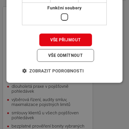
Funkční soubory
INSCOM
– specialista na pojištění
pohledávek
rodinná firma, 100% český kapitál,
zkušenosti z mezinárodní sítě
specializovaných makléřů ICBA
VŠE PŘIJMOUT
nezávislost, nejvýhodnější nabídka,
bezplatnost
VŠE ODMÍTNOUT
úspora času a kapacity vašich
zaměstnanců
ZOBRAZIT PODROBNOSTI
zkušenosti s Credit
Managementem globálních firem
dlouholetá praxe v pojišťovně
pohledávek
výběrová řízení, audity smluv,
maximalizace pojistných limitů
smlouvy klientů u všech pojišťoven
pohledávek
bezplatné prověření bonity vybraných