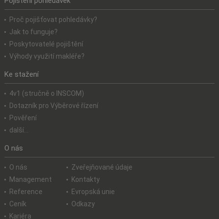
Pojištění pohledávek
Proč pojišťovat pohledávky?
Jak to funguje?
Poskytovatelé pojištění
Výhody využití makléře?
Ke stažení
4v1 (stručně o INSCOM)
Dotazník pro Výběrové řízení
Pověření
další...
O nás
O nás
Zveřejňované údaje
Management
Kontakty
Reference
Evropská unie
Ceník
Odkazy
Kariéra