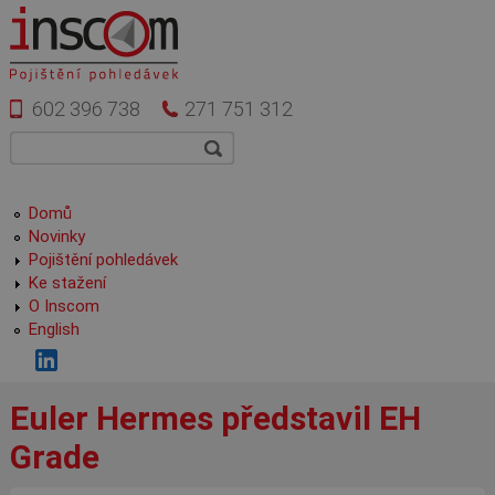
Přejít k hlavnímu obsahu
602 396 738
271 751 312
Vyhledávání
Hledat
Hlavní menu
Domů
Novinky
Pojištění pohledávek
Ke stažení
O Inscom
English
Euler Hermes představil EH
Grade