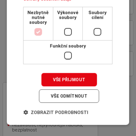
S INSCOM
Nezbytně
Výkonové
Soubory
nutné
soubory
cílení
soubory
ON-LINE ROZHRANÍ
POJIŠŤOVEN
Funkční soubory
PROČ POJIŠŤOVAT
POHLEDÁVKY
VŠE PŘIJMOUT
INSCOM
– specialista na pojištění
pohledávek
VŠE ODMÍTNOUT
rodinná firma, 100% český kapitál,
zkušenosti z mezinárodní sítě
ZOBRAZIT PODROBNOSTI
specializovaných makléřů ICBA
nezávislost, nejvýhodnější nabídka,
bezplatnost