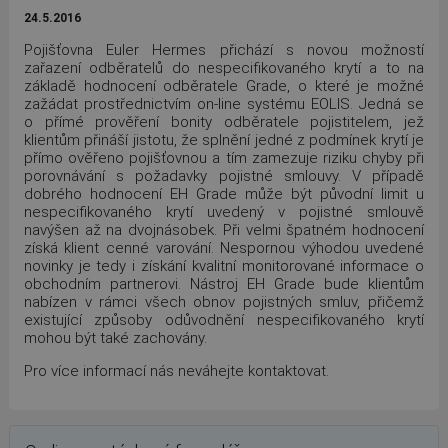
24.5.2016
Pojišťovna Euler Hermes přichází s novou možností
zařazení odběratelů do nespecifikovaného krytí a to na
základě hodnocení odběratele Grade, o které je možné
zažádat prostřednictvím on-line systému EOLIS. Jedná se
o přímé prověření bonity odběratele pojistitelem, jež
klientům přináší jistotu, že splnění jedné z podmínek krytí je
přímo ověřeno pojišťovnou a tím zamezuje riziku chyby při
porovnávání s požadavky pojistné smlouvy. V případě
dobrého hodnocení EH Grade může být původní limit u
nespecifikovaného krytí uvedený v pojistné smlouvě
navýšen až na dvojnásobek. Při velmi špatném hodnocení
získá klient cenné varování. Nespornou výhodou uvedené
novinky je tedy i získání kvalitní monitorované informace o
obchodním partnerovi. Nástroj EH Grade bude klientům
nabízen v rámci všech obnov pojistných smluv, přičemž
existující způsoby odůvodnění nespecifikovaného krytí
mohou být také zachovány.
Pro více informací nás neváhejte kontaktovat.