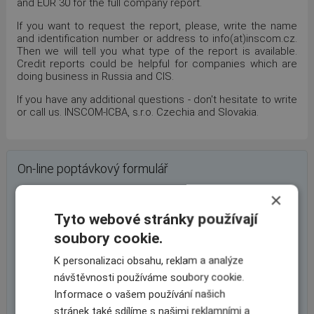
and EUR 30 for the full company report.
If you want to request the report, please, write the name
and identification number or address to info(at)inscom.cz.
Then we will tell you what type of the report is available.
Credit reports could be helpful for companies which are
doing business in Russia and CIS.
If you have any additional questions - don't hesitate to write
or call us. INSCOM-ICBA, s.r.o. Czechia and Slovakia.
On-line poptávkový formulář
×
Tyto webové stránky používají
soubory cookie.
K personalizaci obsahu, reklam a analýze
návštěvnosti používáme soubory cookie.
Informace o vašem používání našich
stránek také sdílíme s našimi reklamními a