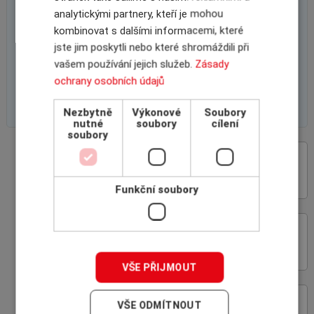
analytickými partnery, kteří je mohou
kombinovat s dalšími informacemi, které
jste jim poskytli nebo které shromáždili při
vašem používání jejich služeb.
Zásady
ochrany osobních údajů
Nezbytně
Výkonové
Soubory
nutné
soubory
cílení
soubory
VÝHODY SPOLUPRÁCE
S INSCOM
Funkční soubory
ON-LINE ROZHRANÍ
POJIŠŤOVEN
VŠE PŘIJMOUT
PROČ POJIŠŤOVAT
VŠE ODMÍTNOUT