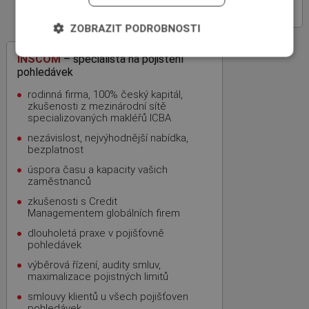
POHLEDÁVKY
ZOBRAZIT PODROBNOSTI
INSCOM
– specialista na pojištění
pohledávek
rodinná firma, 100% český kapitál,
zkušenosti z mezinárodní sítě
specializovaných makléřů ICBA
nezávislost, nejvýhodnější nabídka,
bezplatnost
úspora času a kapacity vašich
zaměstnanců
zkušenosti s Credit
Managementem globálních firem
dlouholetá praxe v pojišťovně
pohledávek
výběrová řízení, audity smluv,
maximalizace pojistných limitů
smlouvy klientů u všech pojišťoven
pohledávek