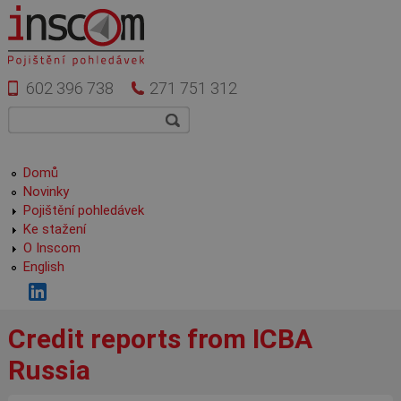
Přejít k hlavnímu obsahu
602 396 738
271 751 312
Vyhledávání
Hledat
Hlavní menu
Domů
Novinky
Pojištění pohledávek
Ke stažení
O Inscom
English
Credit reports from ICBA
Russia