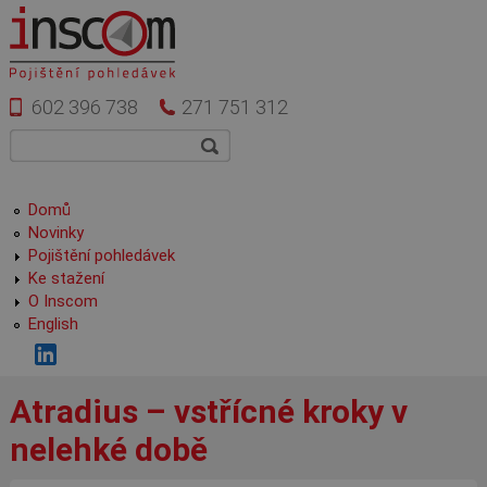
Přejít k hlavnímu obsahu
602 396 738
271 751 312
Vyhledávání
Hledat
Hlavní menu
Domů
Novinky
Pojištění pohledávek
Ke stažení
O Inscom
English
Atradius – vstřícné kroky v
nelehké době