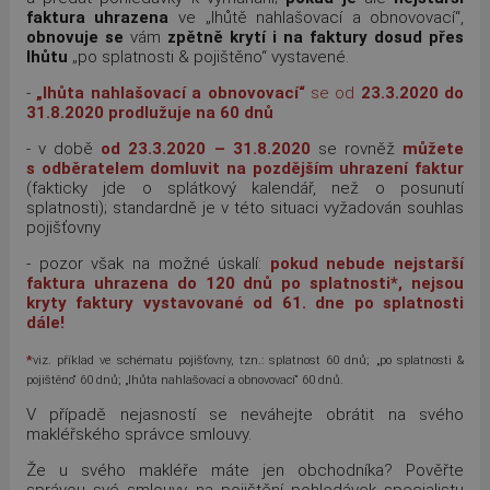
faktura uhrazena
ve „lhůtě nahlašovací a obnovovací“,
obnovuje se
vám
zpětně krytí i na faktury dosud přes
lhůtu
„po splatnosti & pojištěno“ vystavené.
-
„lhůta nahlašovací a obnovovací“
se od
23.3.2020 do
31.8.2020
prodlužuje na 60 dnů
- v době
od 23.3.2020 – 31.8.2020
se rovněž
můžete
s odběratelem domluvit na pozdějším uhrazení faktur
(fakticky jde o splátkový kalendář, než o posunutí
splatnosti); standardně je v této situaci vyžadován souhlas
pojišťovny
- pozor však na možné úskalí:
pokud nebude nejstarší
faktura uhrazena do 120 dnů po splatnosti*, nejsou
kryty faktury vystavované od 61. dne po splatnosti
dále!
*
viz. příklad ve schématu pojišťovny, tzn.: splatnost 60 dnů; „po splatnosti &
pojištěno“ 60 dnů; „lhůta nahlašovací a obnovovací“ 60 dnů.
V případě nejasností se neváhejte obrátit na svého
makléřského správce smlouvy.
Že u svého makléře máte jen obchodníka? Pověřte
správou své smlouvy na pojištění pohledávek specialistu