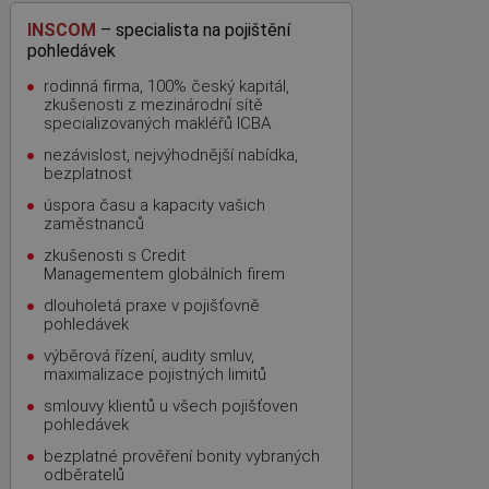
INSCOM
– specialista na pojištění
pohledávek
rodinná firma, 100% český kapitál,
zkušenosti z mezinárodní sítě
specializovaných makléřů ICBA
nezávislost, nejvýhodnější nabídka,
bezplatnost
úspora času a kapacity vašich
zaměstnanců
zkušenosti s Credit
Managementem globálních firem
dlouholetá praxe v pojišťovně
pohledávek
výběrová řízení, audity smluv,
maximalizace pojistných limitů
smlouvy klientů u všech pojišťoven
pohledávek
bezplatné prověření bonity vybraných
odběratelů