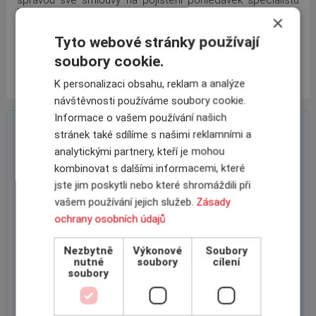
INSCOM
-
ICBA
!
×
S přáním pevného zdravím nám všem!
Tyto webové stránky používají
soubory cookie.
Tomáš
Jandera, CEO, jednatel
K personalizaci obsahu, reklam a analýze
návštěvnosti používáme soubory cookie.
Informace o vašem používání našich
On-line poptávkový formulář
stránek také sdílíme s našimi reklamními a
analytickými partnery, kteří je mohou
kombinovat s dalšími informacemi, které
jste jim poskytli nebo které shromáždili při
vašem používání jejich služeb.
Zásady
ochrany osobních údajů
Nezbytně
Výkonové
Soubory
nutné
soubory
cílení
soubory