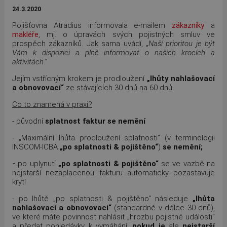
24.3.2020
Pojišťovna Atradius informovala e-mailem
zákazníky
a
makléře
, mj. o úpravách svých pojistných smluv ve
prospěch zákazníků. Jak sama uvádí,
„Naší prioritou je být
Vám k dispozici a plně informovat o našich krocích a
aktivitách.“
Jejím vstřícným krokem je prodloužení
„lhůty nahlašovací
a obnovovací“
ze stávajících 30 dnů na 60 dnů.
Co to znamená v praxi?
- původní
splatnost faktur se nemění
- „Maximální lhůta prodloužení splatnosti“ (v terminologii
INSCOM-ICBA
„po splatnosti & pojištěno“
)
se nemění;
-
po uplynutí
„po splatnosti & pojištěno“
se ve vazbě na
nejstarší nezaplacenou fakturu automaticky pozastavuje
krytí
- po lhůtě „po splatnosti & pojištěno“ následuje
„lhůta
nahlašovací a obnovovací“
(standardně v délce 30 dnů),
ve které máte povinnost nahlásit „hrozbu pojistné události“
a předat pohledávky k vymáhání;
pokud je
ale
nejstarší