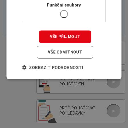
Funkční soubory
VŠE PŘIJMOUT
VÝHODY SPOLUPRÁCE
VŠE ODMÍTNOUT
S INSCOM
ZOBRAZIT PODROBNOSTI
ON-LINE ROZHRANÍ
POJIŠŤOVEN
PROČ POJIŠŤOVAT
POHLEDÁVKY