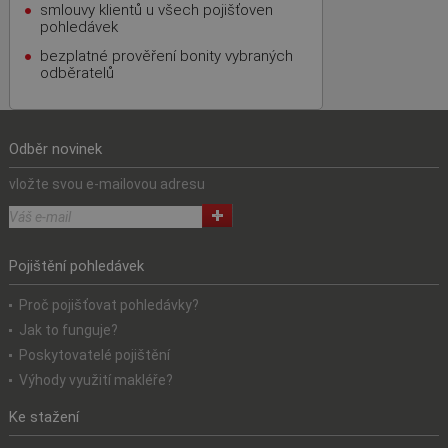
smlouvy klientů u všech pojišťoven
pohledávek
bezplatné prověření bonity vybraných
odběratelů
Odběr novinek
vložte svou e-mailovou adresu
Pojištění pohledávek
Proč pojišťovat pohledávky?
Jak to funguje?
Poskytovatelé pojištění
Výhody využití makléře?
Ke stažení