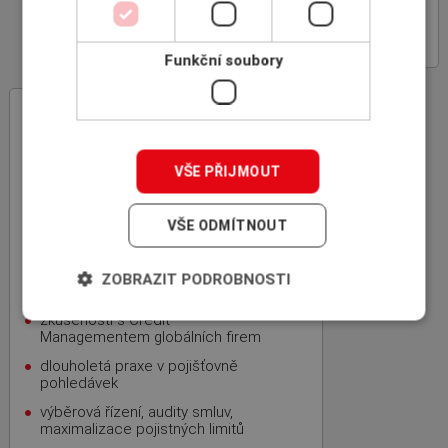
PROČ POJIŠŤOVAT
POHLEDÁVKY
Funkční soubory
INSCOM
– specialista na pojištění
pohledávek
rodinná firma, 100% český kapitál,
VŠE PŘIJMOUT
zkušenosti z mezinárodní sítě
specializovaných makléřů ICBA
VŠE ODMÍTNOUT
nezávislost, nejvýhodnější nabídka,
bezplatnost
úspora času a kapacity vašich
ZOBRAZIT PODROBNOSTI
zaměstnanců
zkušenosti s Credit
Managementem globálních firem
dlouholetá praxe v pojišťovně
pohledávek
výběrová řízení, audity smluv,
maximalizace pojistných limitů