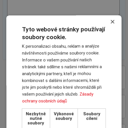
×
Tyto webové stránky používají
soubory cookie.
K personalizaci obsahu, reklam a analýze
návštěvnosti používáme soubory cookie.
Informace o vašem používání našich
stránek také sdílíme s našimi reklamními a
analytickými partnery, kteří je mohou
VÝHODY SPOLUPRÁCE
S INSCOM
kombinovat s dalšími informacemi, které
jste jim poskytli nebo které shromáždili při
vašem používání jejich služeb.
Zásady
ochrany osobních údajů
ON-LINE ROZHRANÍ
POJIŠŤOVEN
Nezbytně
Výkonové
Soubory
nutné
soubory
cílení
soubory