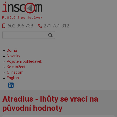
Přejít k hlavnímu obsahu
602 396 738
271 751 312
Vyhledávání
Hledat
Hlavní menu
Domů
Novinky
Pojištění pohledávek
Ke stažení
O Inscom
English
Atradius - lhůty se vrací na
původní hodnoty