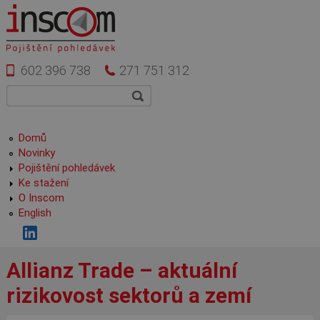
Přejít k hlavnímu obsahu
602 396 738
271 751 312
Vyhledávání
Hledat
Hlavní menu
Domů
Novinky
Pojištění pohledávek
Ke stažení
O Inscom
English
Allianz Trade – aktuální
rizikovost sektorů a zemí