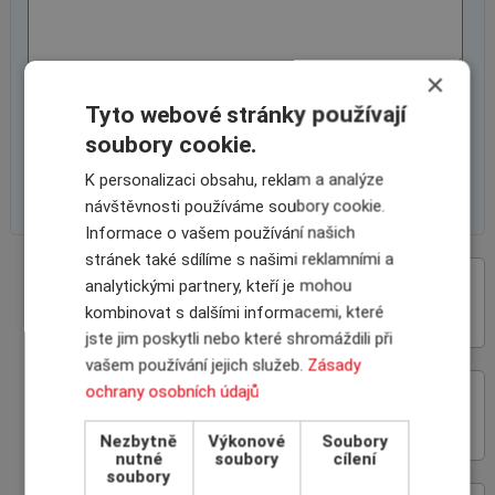
×
Tyto webové stránky používají
soubory cookie.
K personalizaci obsahu, reklam a analýze
návštěvnosti používáme soubory cookie.
Informace o vašem používání našich
stránek také sdílíme s našimi reklamními a
analytickými partnery, kteří je mohou
VÝHODY SPOLUPRÁCE
S INSCOM
kombinovat s dalšími informacemi, které
jste jim poskytli nebo které shromáždili při
vašem používání jejich služeb.
Zásady
ochrany osobních údajů
ON-LINE ROZHRANÍ
POJIŠŤOVEN
Nezbytně
Výkonové
Soubory
nutné
soubory
cílení
soubory