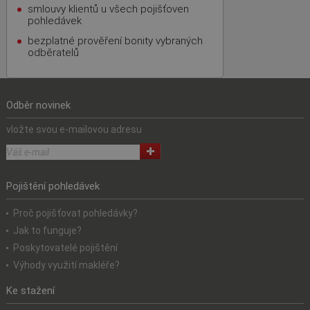
smlouvy klientů u všech pojišťoven
pohledávek
bezplatné prověření bonity vybraných
odběratelů
Odběr novinek
vložte svou e-mailovou adresu
Pojištění pohledávek
Proč pojišťovat pohledávky?
Jak to funguje?
Poskytovatelé pojištění
Výhody využití makléře?
Ke stažení