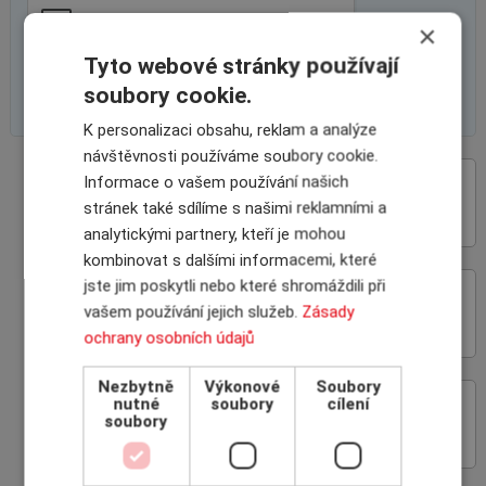
×
Tyto webové stránky používají
soubory cookie.
K personalizaci obsahu, reklam a analýze
návštěvnosti používáme soubory cookie.
Informace o vašem používání našich
VÝHODY SPOLUPRÁCE
stránek také sdílíme s našimi reklamními a
S INSCOM
analytickými partnery, kteří je mohou
kombinovat s dalšími informacemi, které
jste jim poskytli nebo které shromáždili při
ON-LINE ROZHRANÍ
vašem používání jejich služeb.
Zásady
POJIŠŤOVEN
ochrany osobních údajů
Nezbytně
Výkonové
Soubory
nutné
soubory
cílení
PROČ POJIŠŤOVAT
soubory
POHLEDÁVKY