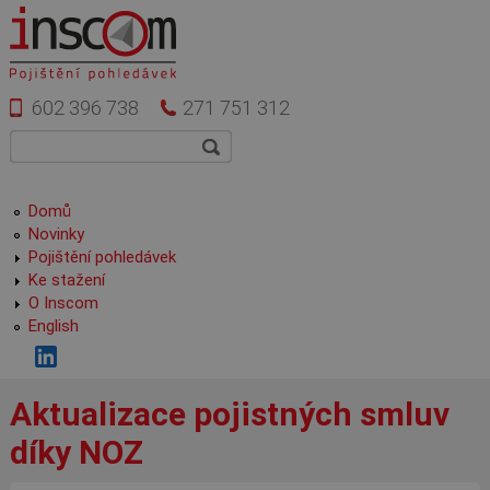
Přejít k hlavnímu obsahu
602 396 738
271 751 312
Vyhledávání
Hledat
Hlavní menu
Domů
Novinky
Pojištění pohledávek
Ke stažení
O Inscom
English
Aktualizace pojistných smluv
díky NOZ