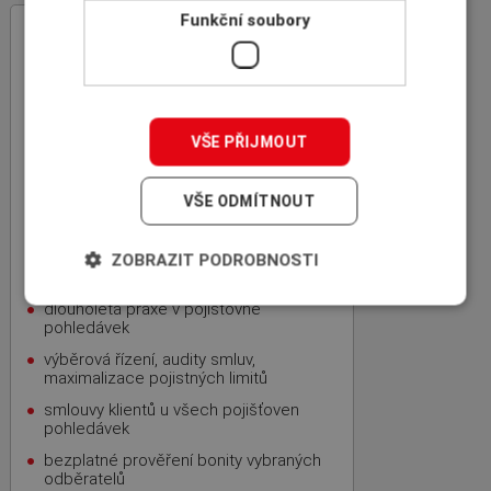
Funkční soubory
INSCOM
– specialista na pojištění
pohledávek
rodinná firma, 100% český kapitál,
zkušenosti z mezinárodní sítě
specializovaných makléřů ICBA
VŠE PŘIJMOUT
nezávislost, nejvýhodnější nabídka,
bezplatnost
VŠE ODMÍTNOUT
úspora času a kapacity vašich
zaměstnanců
zkušenosti s Credit
ZOBRAZIT PODROBNOSTI
Managementem globálních firem
dlouholetá praxe v pojišťovně
pohledávek
výběrová řízení, audity smluv,
maximalizace pojistných limitů
smlouvy klientů u všech pojišťoven
pohledávek
bezplatné prověření bonity vybraných
odběratelů