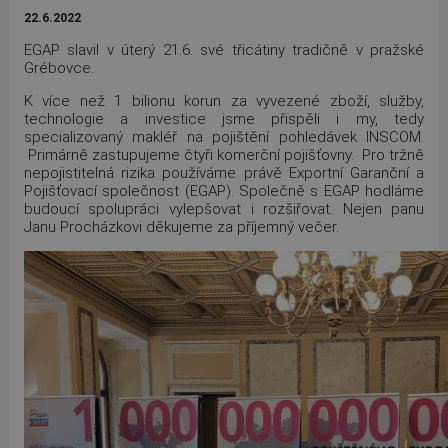
22.6.2022
EGAP slavil v úterý 21.6. své třicátiny tradičně v pražské
Grébovce.
K více než 1 bilionu korun za vyvezené zboží, služby,
technologie a investice jsme přispěli i my, tedy
specializovaný makléř na pojištění pohledávek INSCOM.
Primárně zastupujeme čtyři komerční pojišťovny. Pro tržně
nepojistitelná rizika používáme právě Exportní Garanční a
Pojišťovací společnost (EGAP). Společně s EGAP hodláme
budoucí spolupráci vylepšovat i rozšiřovat. Nejen panu
Janu Procházkovi děkujeme za příjemný večer.