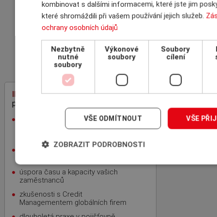
kombinovat s dalšími informacemi, které jste jim posky
POJIŠŤOVEN
které shromáždili při vašem používání jejich služeb.
Zá
ochrany osobních údajů
PROČ POJIŠŤOVAT
Nezbytně
Výkonové
Soubory
POHLEDÁVKY
nutné
soubory
cílení
soubory
INSCOM
– specialista na pojištění
pohledávek
rodinná firma, 100% český kapitál,
VŠE ODMÍTNOUT
VŠE PŘI
zkušenosti z mezinárodní sítě
specializovaných makléřů ICBA
ZOBRAZIT PODROBNOSTI
nezávislost, nejvýhodnější nabídka,
bezplatnost
úspora času a kapacity vašich
zaměstnanců
zkušenosti s Credit
Managementem globálních firem
dlouholetá praxe v pojišťovně