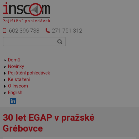
Přejít k hlavnímu obsahu
602 396 738
271 751 312
Vyhledávání
Hledat
Hlavní menu
Domů
Novinky
Pojištění pohledávek
Ke stažení
O Inscom
English
30 let EGAP v pražské
Grébovce