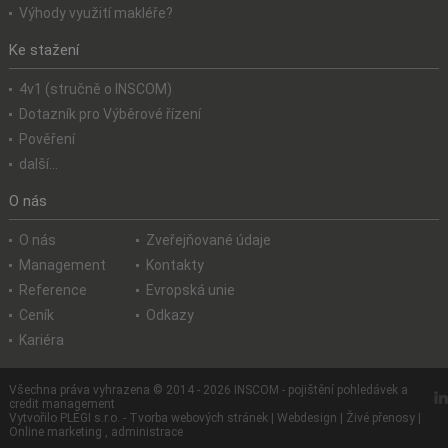
Výhody využití makléře?
Ke stažení
4v1 (stručně o INSCOM)
Dotazník pro Výběrové řízení
Pověření
další...
O nás
O nás
Zveřejňované údaje
Management
Kontakty
Reference
Evropská unie
Ceník
Odkazy
Kariéra
Všechna práva vyhrazena © 2014 - 2026 INSCOM - pojištění pohledávek a
credit management
Vytvořilo PLEGI s.r.o.
-
Tvorba webových stránek
|
Webdesign
|
Živé přenosy
|
Online marketing
,
administrace