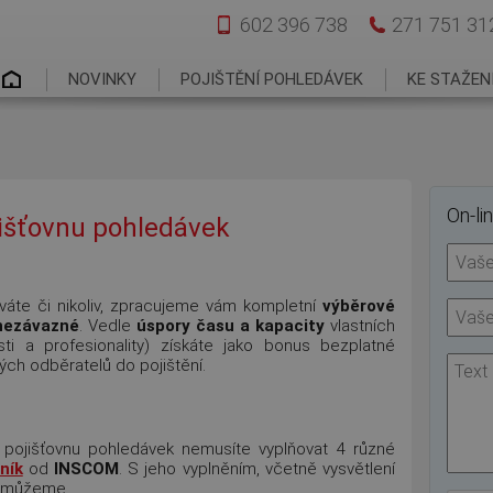
602 396 738
271 751 31
Hlavní menu
NOVINKY
POJIŠTĚNÍ POHLEDÁVEK
KE STAŽEN
On-li
jišťovnu pohledávek
žíváte či nikoliv, zpracujeme vám kompletní
výběrové
nezávazné
. Vedle
úspory času a kapacity
vlastních
i a profesionality) získáte jako bonus bezplatné
ých odběratelů do pojištění.
a pojišťovnu pohledávek nemusíte vyplňovat 4 různé
ník
od
INSCOM
. S jeho vyplněním, včetně vysvětlení
pomůžeme.