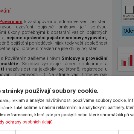
ování
Pověřením
k zastupování a jednání ve věci pojištění
avou uzavření pojistné smlouvy, její správou,
i úkony potřebnými k obstarání vašich pojistných
ete,
nejsme oprávněni pojistné smlouvy vypovídat,
radně pojištění pohledávek, nijak tedy vaši společnost
včetně spolupráce s makléři na jiné druhy pojištění.
ně s Pověřením zašleme i návrh
Smlouvy o provádění
 makléře
. Smlouva vymezuje rámec spolupráce a
ti
(nezávislost na jakékoliv pojišťovně, registrace u
ování mlčenlivosti, …). Na straně vaší firmy je pak
ištění pohledávek prostřednictvím
INSCOM
, jednání
omím
a zachovávat
mlčenlivost
zejména
vůči jiným
stránky používají soubory cookie.
ení podmínkou naší spolupráce.
bsahu, reklam a analýze návštěvnosti používáme soubory cookie. I
ní
tránek také sdílíme s našimi reklamními a analytickými partnery, kte
e a společně s podepsaným Pověřením zašleme na
mi informacemi, které jste jim poskytli nebo které shromáždili při 
racovních dní na předložení nabídek. Délka přípravy je
dy ochrany osobních údajů
h limitů na vzorek vámi vybraných odběratelů. Na
jistitelé předkládají nabídky ve formě parametrických