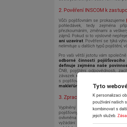
2. Pověření INSCOM k zastup
Vůči pojišťovnám se prokazujeme
pohledávek, tedy zejména přípr
přezkoumáním, změnami a veškerým
zájmů. Pokud si to výslovně nepřej
ani uzavírat
. Pověření se týká výh
nelimituje u dalších typů pojištění, 
Pro vaši větší jistotu vám společ
odborné činnosti pojišťovacího
definuje zejména naše povinnos
ČNB, pojištění odpovědnosti, zach
závazek
uzavírat smlouvy
na poj
s pojišťovnami vést
s naším věd
Tyto webové 
makléřům
. Uzavření smlouvy ale n
K personalizaci o
3. Zpracování Výběrového říze
používání našich s
Vyplněný Dotazník zkontrolujem
kombinovat s další
pojišťovny. Ty mají standardně 10 p
jejich služeb.
Zása
ovlivněna prověřováním pojistnýc
vyžádání lze tuto lhůtu zkrátit. Po