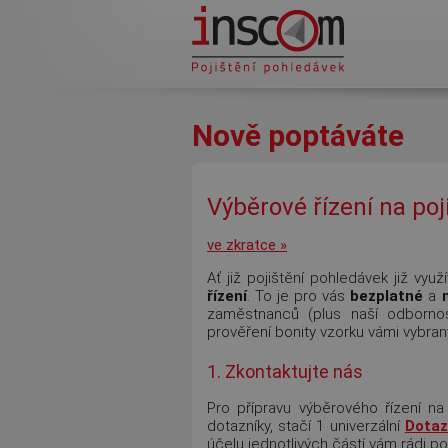
Přejít k hlavnímu obsahu
Nově poptáváte
Výběrové řízení na po
ve zkratce »
Ať již pojištění pohledávek již vyu
řízení
. To je pro vás
bezplatné
a
zaměstnanců (plus naší odbornost
prověření bonity vzorku vámi vybran
1. Zkontaktujte nás
Pro přípravu výběrového řízení n
dotazníky, stačí 1 univerzální
Dotaz
účelu jednotlivých částí vám rádi 