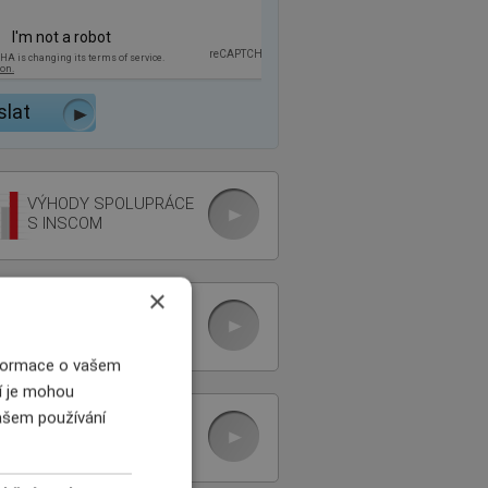
VÝHODY SPOLUPRÁCE
S INSCOM
×
ON-LINE ROZHRANÍ
POJIŠŤOVEN
nformace o vašem
ří je mohou
vašem používání
PROČ POJIŠŤOVAT
POHLEDÁVKY