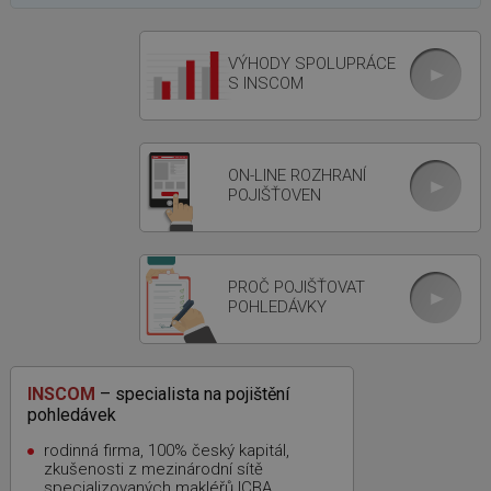
VÝHODY SPOLUPRÁCE
S INSCOM
ON-LINE ROZHRANÍ
POJIŠŤOVEN
PROČ POJIŠŤOVAT
POHLEDÁVKY
INSCOM
– specialista na pojištění
pohledávek
rodinná firma, 100% český kapitál,
zkušenosti z mezinárodní sítě
specializovaných makléřů ICBA