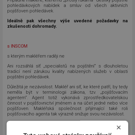
pohledávkových nabídek a smluv od všech aktivních
pojišťoven pohledávek.
Ideálně pak všechny výše uvedené požadavky na
zkušenosti dohromady.
s INSCOM
s kterým makléřem raději ne
Ani rozsáhlá síť „specialistů na pojištění“ s dlouholetou
tradicí není zárukou kvality nabízených služeb v oblasti
pojištění pohledávek.
Důležitá je nezávislost. Makléř ani síť, ke které patří, by tedy
neměla být v terminologii zákona, tzv. „pojišťovacím
agentem“. Agent totiž vykonává zprostředkovatelskou
činnost v pojišťovnictví jménem a na účet jedné nebo více
pojišťoven. Makléřská společnost přijímající také roli
pojišťovacího agenta tak výrazně snižuje svou nezávislost.
Univerzálnost, ani velikost sama o sobě není rovněž u
×
pojištění pohledávek přínosem. „Uni-makléř“ nabízí většinou
vedle pojištění majetku a nemovitostí i hypotéky, stavební