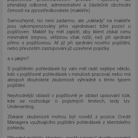
přenášejí odborné, administrativní a částečně obchodní
činnosti na zprostředkovatele (makléře).
Samozřejmě, nic není zadarmo, ale „náklady“ na makléře
jsou vykompenzovány jeho vyjednávací tržní pozicí u
pojišťoven. Makléř by měl zajistit, aby klient získal cenu
minimálně stejnou, většinou však nižší, než při sjednání
přímo s pojišťovnou. Ať již při sjednání nového pojištění,
nebo převzetím zastupování již uzavřené pojistky.
a s jakým?
S pojištěním pohledávek by vám měl radit nejlépe někdo,
kdo v pojišťovně pohledávek v minulosti pracoval, nebo má
alespoň dlouholeté zkušenosti výhradně s tímto typem
pojištění.
Nejvhodnější oblastí v pojišťovně je oblast upisování rizik,
kde se rozhoduje o pojistných limitech, tedy tzv.
Underwriting.
Získané zkušenosti mohou být rovněž z pozice Credit
Managera využívajícího pojištění pohledávek z klientského
pohledu.
Případně makléře, kterému „prošly rukama“ desítky pojistně