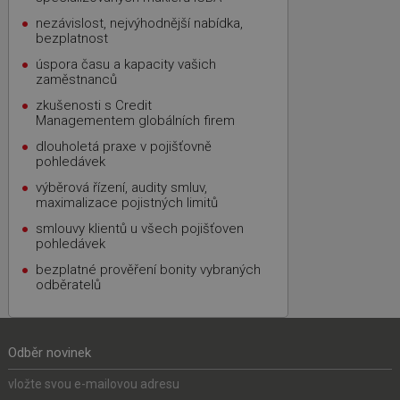
nezávislost, nejvýhodnější nabídka,
bezplatnost
úspora času a kapacity vašich
zaměstnanců
zkušenosti s Credit
Managementem globálních firem
dlouholetá praxe v pojišťovně
pohledávek
výběrová řízení, audity smluv,
maximalizace pojistných limitů
smlouvy klientů u všech pojišťoven
pohledávek
bezplatné prověření bonity vybraných
odběratelů
Odběr novinek
vložte svou e-mailovou adresu