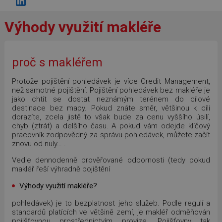
Výhody využití makléře
proč s makléřem
Protože pojištění pohledávek je více Credit Management,
než samotné pojištění. Pojištění pohledávek bez makléře je
jako chtít se dostat neznámým terénem do cílové
destinace bez mapy. Pokud znáte směr, většinou k cíli
dorazíte, zcela jistě to však bude za cenu vyššího úsilí,
chyb (ztrát) a delšího času. A pokud vám odejde klíčový
pracovník zodpovědný za správu pohledávek, můžete začít
znovu od nuly… .
Vedle dennodenně prověřované odbornosti (tedy pokud
makléř řeší výhradně pojištění
Výhody využití makléře?
pohledávek) je to bezplatnost jeho služeb. Podle regulí a
standardů platících ve většině zemí, je makléř odměňován
pojišťovnou prostřednictvím provize. Pojišťovny tak