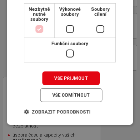
Nezbytně
Výkonové
Soubory
nutné
soubory
cílení
soubory
ON-LINE ROZHRANÍ
POJIŠŤOVEN
Funkční soubory
PROČ POJIŠŤOVAT
POHLEDÁVKY
VŠE PŘIJMOUT
INSCOM
– specialista na pojištění
pohledávek
VŠE ODMÍTNOUT
rodinná firma, 100% český kapitál,
zkušenosti z mezinárodní sítě
specializovaných makléřů ICBA
ZOBRAZIT PODROBNOSTI
nezávislost, nejvýhodnější nabídka,
bezplatnost
úspora času a kapacity vašich