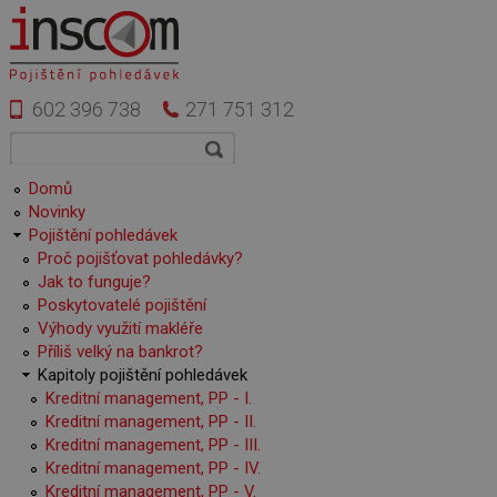
Přejít k hlavnímu obsahu
602 396 738
271 751 312
Vyhledávání
Hledat
Hlavní menu
Domů
Novinky
Pojištění pohledávek
Proč pojišťovat pohledávky?
Jak to funguje?
Poskytovatelé pojištění
Výhody využití makléře
Příliš velký na bankrot?
Kapitoly pojištění pohledávek
Kreditní management, PP - I.
Kreditní management, PP - II.
Kreditní management, PP - III.
Kreditní management, PP - IV.
Kreditní management, PP - V.