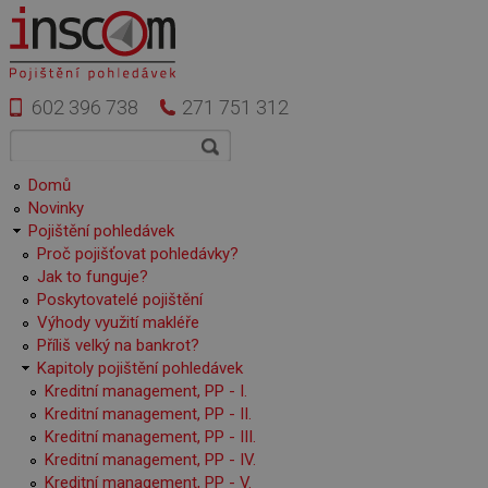
Přejít k hlavnímu obsahu
602 396 738
271 751 312
Vyhledávání
Hledat
Hlavní menu
Domů
Novinky
Pojištění pohledávek
Proč pojišťovat pohledávky?
Jak to funguje?
Poskytovatelé pojištění
Výhody využití makléře
Příliš velký na bankrot?
Kapitoly pojištění pohledávek
Kreditní management, PP - I.
Kreditní management, PP - II.
Kreditní management, PP - III.
Kreditní management, PP - IV.
Kreditní management, PP - V.