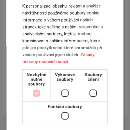
fakturace přepočtete dle vlastního interního kurzu na
K personalizaci obsahu, reklam a analýze
koruny,
návštěvnosti používáme soubory cookie.
e) hodnotu Hlášení Obratu zadáte do on-line pojišťovny do
Informace o vašem používání našich
konce června,
stránek také sdílíme s našimi reklamními a
f) výsledkem nahlášení pojistného Obratu je, že pojišťovna
analytickými partnery, kteří je mohou
vynásobí obrat Pojistnou sazbou a vystaví a zašle vám
kombinovat s dalšími informacemi, které
fakturu za pojistné.
jste jim poskytli nebo které shromáždili při
Na závěr je třeba upozornit, že pojišťovna má právo vyžádat
vašem používání jejich služeb.
Zásady
si podklady ke kontrole výše vaší fakturace odběratelům.
ochrany osobních údajů
Při tom vychází z historického přehledu platební morálky,
kterou jí poskytnete, většinou za posledních 12 měsíců.
Jedním z důvodů zamítnutí nebo krácení pojistného plnění
Nezbytně
Výkonové
Soubory
by pak mohlo být nenahlášení pojistného obratu
nutné
soubory
cílení
na odběratele, na kterého máte sice Limit, ale nenahlásili
soubory
jste vůbec nebo nedostatečně Obrat.
Ing. Tomáš Jandera, jednatel, majitel INSCOM, s.r.o.,
www.inscom.cz
Funkční soubory
On-line poptávkový formulář