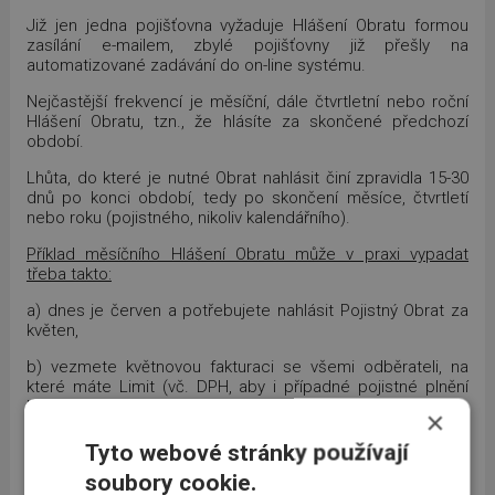
Již jen jedna pojišťovna vyžaduje Hlášení Obratu formou
zasílání e-mailem, zbylé pojišťovny již přešly na
automatizované zadávání do on-line systému.
Nejčastější frekvencí je měsíční, dále čtvrtletní nebo roční
Hlášení Obratu, tzn., že hlásíte za skončené předchozí
období.
Lhůta, do které je nutné Obrat nahlásit činí zpravidla 15-30
dnů po konci období, tedy po skončení měsíce, čtvrtletí
nebo roku (pojistného, nikoliv kalendářního).
Příklad měsíčního Hlášení Obratu může v praxi vypadat
třeba takto:
a) dnes je červen a potřebujete nahlásit Pojistný Obrat za
květen,
b) vezmete květnovou fakturaci se všemi odběrateli, na
které máte Limit (vč. DPH, aby i případné pojistné plnění
bylo včetně daně),
×
d) nahlásíte obrat s pojištěnými odběrateli jednou částkou
Tyto webové stránky používají
ve výši např. 25 254 879,- Kč v České republice, 18 245 384,-
soubory cookie.
Kč v Německu, 68 547 549,- Kč v Rakousku, … . U zahraniční