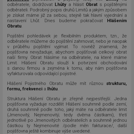
odběratele, dodržovat
Lhůty
a hlásit
Obrat
s pojištěnými
odběrateli. Podrobný popis druhů Limitů a jakým způsobem
je získat máme již za sebou, stejně tak hlavní vyjednání a
nastavení Lhůt. Dnes budeme pokračovat
Hlášením
Obratu
.
Pojištění pohledávek je flexibilním produktem, tzn., že
odběratele můžeme do pojištění zahrnovat, nebo je naopak
v průběhu pojištění vyjímat. To rovněž znamená, že
pojišťovna nevyžaduje, abychom pojišťovali celkový obrat
naší firmy. Obrat hlásíme na odběratele, na které máme
Limit. Hlášení Obratu slouží k potvrzení obchodování
s danou firmou a zejména k tomu, aby nám pojišťovna
vyfakturovala odpovídající pojistné.
Hlášení Pojistného Obratu může mít různou
strukturu,
formu, frekvenci
a
lhůtu
.
Struktura Hlášení Obratu je zřejmě nejpestřejší. Jedna
pojišťovna vyžaduje rozdělit Hlášení souhrnně podle zemí,
druhá souhrnně podle toho, jaký máte na odběratele limit
(Jmenovitý, Nejmenovitý; tedy dvěma částkami), třetí
jednotlivě po Jmenovitých odběratelích a souhrnně jednou
částkou ty Nejmenovité /podle měn fakturace/, další
pojišťovna ještě kombinuje výše uvedené.