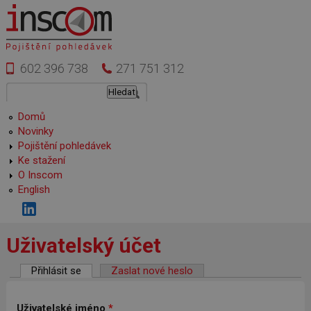
Přejít k hlavnímu obsahu
602 396 738
271 751 312
Vyhledávání
Hledat
Hlavní menu
Domů
Novinky
Pojištění pohledávek
Ke stažení
O Inscom
English
Uživatelský účet
Hlavní záložky
Přihlásit se
(aktivní záložka)
Zaslat nové heslo
Uživatelské jméno
*