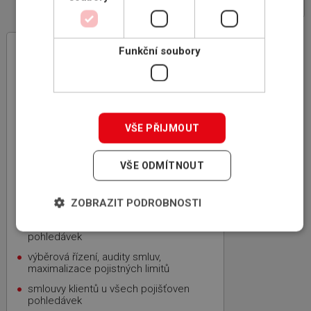
INSCOM
– specialista na pojištění
Funkční soubory
pohledávek
rodinná firma, 100% český kapitál,
zkušenosti z mezinárodní sítě
specializovaných makléřů ICBA
VŠE PŘIJMOUT
nezávislost, nejvýhodnější nabídka,
bezplatnost
úspora času a kapacity vašich
VŠE ODMÍTNOUT
zaměstnanců
zkušenosti s Credit
ZOBRAZIT PODROBNOSTI
Managementem globálních firem
dlouholetá praxe v pojišťovně
pohledávek
výběrová řízení, audity smluv,
maximalizace pojistných limitů
smlouvy klientů u všech pojišťoven
pohledávek