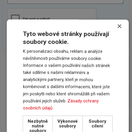
×
Tyto webové stránky používají
soubory cookie.
K personalizaci obsahu, reklam a analýze
návštěvnosti používáme soubory cookie.
VÝHODY SPOLUPRÁCE
Informace o vašem používání našich stránek
S INSCOM
také sdílíme s našimi reklamními a
analytickými partnery, kteří je mohou
kombinovat s dalšími informacemi, které jste
jim poskytli nebo které shromáždili při vašem
ON-LINE ROZHRANÍ
POJIŠŤOVEN
používání jejich služeb.
Zásady ochrany
osobních údajů
Nezbytně
Výkonové
Soubory
PROČ POJIŠŤOVAT
nutné
soubory
cílení
POHLEDÁVKY
soubory