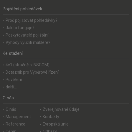
Pojištění pohledávek
Proč pojišťovat pohledávky?
Jak to funguje?
Poskytovatelé pojištění
Výhody využití makléře?
Ke stažení
4v1 (stručně o INSCOM)
Dotazník pro Výběrové řízení
Pověření
další...
O nás
O nás
Zveřejňované údaje
Management
Kontakty
Reference
Evropská unie
Ceník
Odkazy