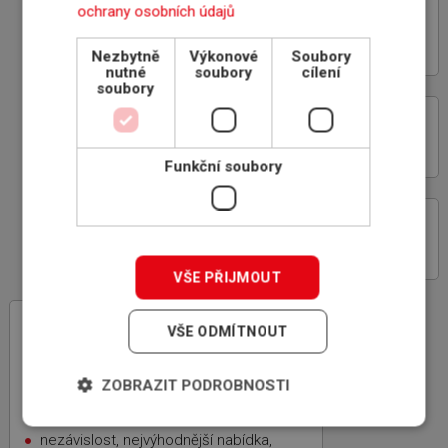
ochrany osobních údajů
VÝHODY SPOLUPRÁCE
S INSCOM
Nezbytně
Výkonové
Soubory
nutné
soubory
cílení
soubory
ON-LINE ROZHRANÍ
POJIŠŤOVEN
Funkční soubory
PROČ POJIŠŤOVAT
POHLEDÁVKY
VŠE PŘIJMOUT
INSCOM
– specialista na pojištění
VŠE ODMÍTNOUT
pohledávek
rodinná firma, 100% český kapitál,
ZOBRAZIT PODROBNOSTI
zkušenosti z mezinárodní sítě
specializovaných makléřů ICBA
nezávislost, nejvýhodnější nabídka,