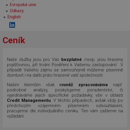
Evropská unie
Odkazy
English
Ceník
Naše služby jsou pro Vás
bezplatné
/resp. jsou hrazeny
pojišťovnou, při trvání Pověření k Vašemu zastupování/. V
případě Vašeho zájmu se samozřejmě můžeme písemně
domluvit i na další práci hrazené vaší společností.
Našim klientům však
rovněž zpracováváme
např.
podrobné analýzy, poskytujeme poradentství, či
vyjednáváme jejich specifické požadavky, vše v oblasti
Credit Managementu
. V těchto případech, avšak vždy po
předchozím vzájemném písemném odsouhlasení,
pracujeme dle individuálního ceníku. Ten vám zašleme na
vyžádání.