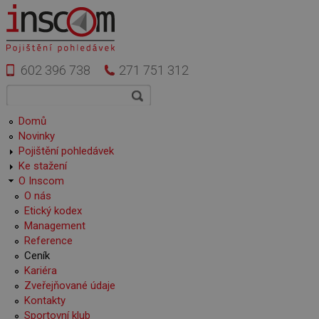
Přejít k hlavnímu obsahu
602 396 738
271 751 312
Vyhledávání
Hledat
Hlavní menu
Domů
Novinky
Pojištění pohledávek
Ke stažení
O Inscom
O nás
Etický kodex
Management
Reference
Ceník
Kariéra
Zveřejňované údaje
Kontakty
Sportovní klub