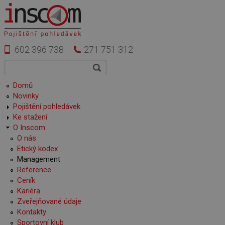
Přejít k hlavnímu obsahu
602 396 738
271 751 312
Vyhledávání
Hledat
Hlavní menu
Domů
Novinky
Pojištění pohledávek
Ke stažení
O Inscom
O nás
Etický kodex
Management
Reference
Ceník
Kariéra
Zveřejňované údaje
Kontakty
Sportovní klub