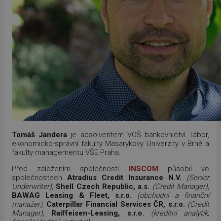
Tomáš Jandera
je absolventem VOŠ bankovnictví Tábor,
ekonomicko-správní fakulty Masarykovy Univerzity v Brně a
fakulty managementu VŠE Praha.
Před založením společnosti
INSCOM
působil ve
společnostech
Atradius Credit Insurance N.V.
(Senior
Underwriter)
,
Shell Czech Republic, a.s.
(Credit Manager)
,
BAWAG Leasing & Fleet, s.r.o.
(obchodní a finanční
manažer)
,
Caterpillar Financial Services ČR, s.r.o.
(Credit
Manager)
,
Raiffeisen-Leasing, s.r.o.
(kreditní analytik,