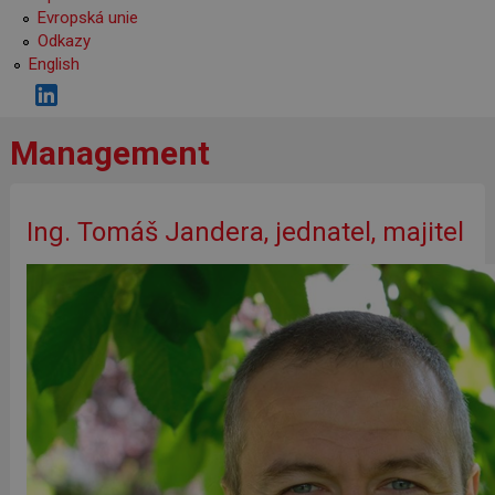
Evropská unie
Odkazy
English
Management
Ing. Tomáš Jandera, jednatel, majitel