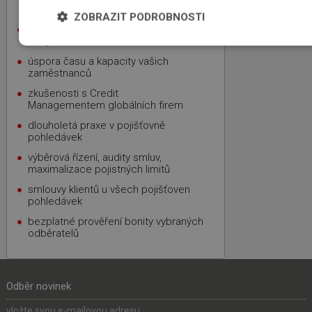
specializovaných makléřů ICBA
ZOBRAZIT PODROBNOSTI
nezávislost, nejvýhodnější nabídka,
bezplatnost
úspora času a kapacity vašich
zaměstnanců
zkušenosti s Credit
Managementem globálních firem
dlouholetá praxe v pojišťovně
pohledávek
výběrová řízení, audity smluv,
maximalizace pojistných limitů
smlouvy klientů u všech pojišťoven
pohledávek
bezplatné prověření bonity vybraných
odběratelů
Odběr novinek
vložte svou e-mailovou adresu