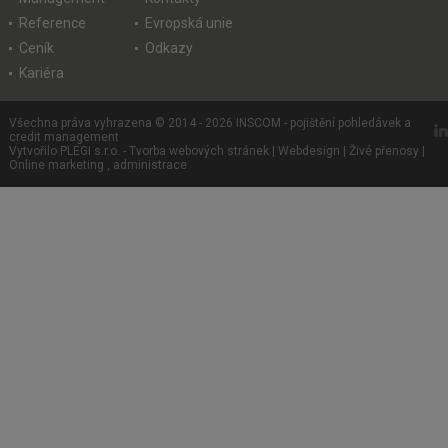
Reference
Evropská unie
Ceník
Odkazy
Kariéra
Všechna práva vyhrazena © 2014 - 2026 INSCOM - pojištění pohledávek a
credit management
Vytvořilo PLEGI s.r.o.
-
Tvorba webových stránek
|
Webdesign
|
Živé přenosy
|
Online marketing
,
administrace