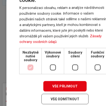
cookie.
K personalizaci obsahu, reklam a analýze návštěvnosti
používáme soubory cookie. Informace o vašem
VÝHODY SPOLUPRÁCE
používání našich stránek také sdílíme s našimi reklamní
S INSCOM
a analytickými partnery, kteří je mohou kombinovat s
dalšími informacemi, které jste jim poskytli nebo které
shromáždili při vašem používání jejich služeb.
Zásady
ON-LINE ROZHRANÍ
ochrany osobních údajů
POJIŠŤOVEN
Nezbytně
Výkonové
Soubory
Funkční
nutné
soubory
cílení
soubory
soubory
PROČ POJIŠŤOVAT
POHLEDÁVKY
VŠE PŘIJMOUT
INSCOM
– specialista na pojištění
pohledávek
VŠE ODMÍTNOUT
rodinná firma, 100% český kapitál,
zkušenosti z mezinárodní sítě