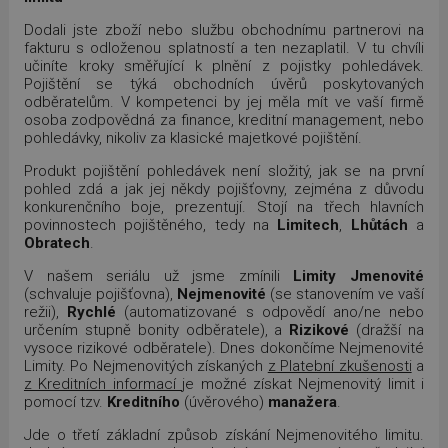
Dodali jste zboží nebo službu obchodnímu partnerovi na
fakturu s odloženou splatností a ten nezaplatil. V tu chvíli
učiníte kroky směřující k plnění z pojistky pohledávek.
Pojištění se týká obchodních úvěrů poskytovaných
odběratelům. V kompetenci by jej měla mít ve vaší firmě
osoba zodpovědná za finance, kreditní management, nebo
pohledávky, nikoliv za klasické majetkové pojištění.
Produkt pojištění pohledávek není složitý, jak se na první
pohled zdá a jak jej někdy pojišťovny, zejména z důvodu
konkurenčního boje, prezentují. Stojí na třech hlavních
povinnostech pojištěného, tedy na
Limitech
,
Lhůtách
a
Obratech
.
V našem seriálu už jsme zmínili
Limity
Jmenovité
(schvaluje pojišťovna),
Nejmenovité
(se stanovením ve vaší
režii),
Rychlé
(automatizované s odpovědí ano/ne nebo
určením stupně bonity odběratele), a
Rizikové
(dražší na
vysoce rizikové odběratele). Dnes dokončíme Nejmenovité
Limity. Po Nejmenovitých získaných
z Platební zkušenosti
a
z Kreditních informací
je možné získat Nejmenovitý limit i
pomocí tzv.
Kreditního
(úvěrového)
manažera
.
Jde o třetí základní způsob získání Nejmenovitého limitu.