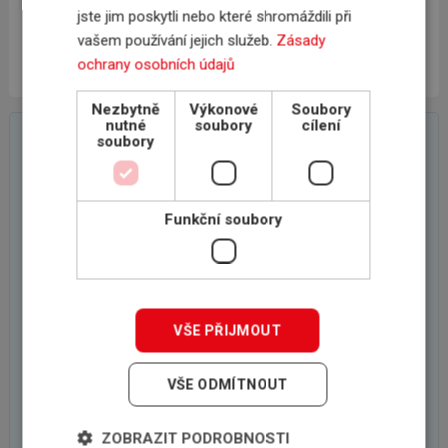
servisované pojistky.
jste jim poskytli nebo které shromáždili při
Ing. Tomáš Jandera, jednatel, majitel INSCOM, s.r.o.,
vašem používání jejich služeb.
Zásady
www.inscom.cz
ochrany osobních údajů
Nezbytně
Výkonové
Soubory
nutné
soubory
cílení
On-line poptávkový formulář
soubory
Funkční soubory
VŠE PŘIJMOUT
VŠE ODMÍTNOUT
ZOBRAZIT PODROBNOSTI