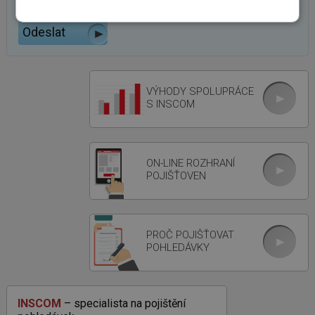
VÝHODY SPOLUPRÁCE
S INSCOM
ON-LINE ROZHRANÍ
POJIŠŤOVEN
PROČ POJIŠŤOVAT
POHLEDÁVKY
INSCOM
– specialista na pojištění