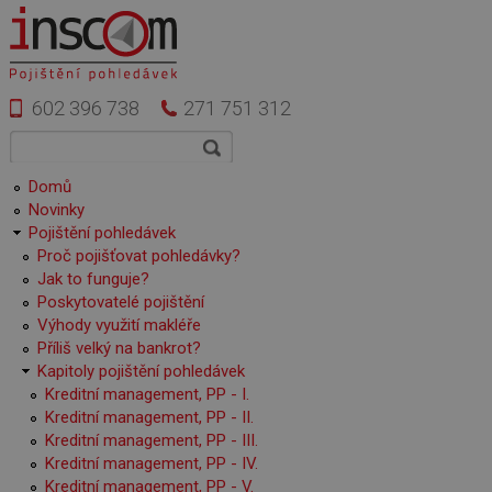
Přejít k hlavnímu obsahu
602 396 738
271 751 312
Vyhledávání
Hledat
Hlavní menu
Domů
Novinky
Pojištění pohledávek
Proč pojišťovat pohledávky?
Jak to funguje?
Poskytovatelé pojištění
Výhody využití makléře
Příliš velký na bankrot?
Kapitoly pojištění pohledávek
Kreditní management, PP - I.
Kreditní management, PP - II.
Kreditní management, PP - III.
Kreditní management, PP - IV.
Kreditní management, PP - V.