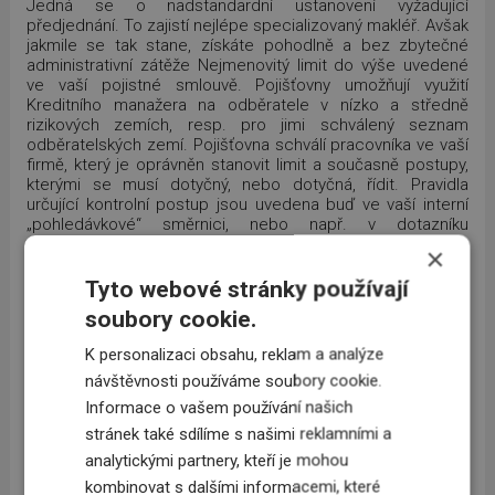
Jedná se o nadstandardní ustanovení vyžadující
předjednání. To zajistí nejlépe specializovaný makléř. Avšak
jakmile se tak stane, získáte pohodlně a bez zbytečné
administrativní zátěže Nejmenovitý limit do výše uvedené
ve vaší pojistné smlouvě. Pojišťovny umožňují využití
Kreditního manažera na odběratele v nízko a středně
rizikových zemích, resp. pro jimi schválený seznam
odběratelských zemí. Pojišťovna schválí pracovníka ve vaší
firmě, který je oprávněn stanovit limit a současně postupy,
kterými se musí dotyčný, nebo dotyčná, řídit. Pravidla
určující kontrolní postup jsou uvedena buď ve vaší interní
„pohledávkové“ směrnici, nebo např. v dotazníku
obsahujícím dotazy na identifikaci osob či oddělení, které
×
mají rozhodování o pohledávkách (odběratelských
úvěrech) na starosti. Dotazy se dále zaměřují na hodnocení
Tyto webové stránky používají
nových a stávajících obchodních úvěrů na odběratele, na
soubory cookie.
poskytované platební podmínky, na kontrolu pohledávek a
konečně na postupy vymáhání pohledávek. Změny v osobě
K personalizaci obsahu, reklam a analýze
kreditního manažera nebo ve schválených postupech
návštěvnosti používáme soubory cookie.
podléhají písemnému schválení pojišťovnou. V případě
škody musíte doložit, že jste postupovali dle směrnice
Informace o vašem používání našich
nebo dotazníku. Na závěr je třeba zmínit, že získávání
stránek také sdílíme s našimi reklamními a
Nejmenovitého limitu pomocí tzv. Kreditního manažera je
analytickými partnery, kteří je mohou
pojišťovnami nabízeno pro vybraný okruh klientů, tedy pro
stabilní, dlouholeté, většinou odborným makléřem
kombinovat s dalšími informacemi, které