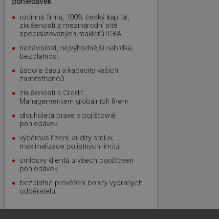
pohledávek
rodinná firma, 100% český kapitál,
zkušenosti z mezinárodní sítě
specializovaných makléřů ICBA
nezávislost, nejvýhodnější nabídka,
bezplatnost
úspora času a kapacity vašich
zaměstnanců
zkušenosti s Credit
Managementem globálních firem
dlouholetá praxe v pojišťovně
pohledávek
výběrová řízení, audity smluv,
maximalizace pojistných limitů
smlouvy klientů u všech pojišťoven
pohledávek
bezplatné prověření bonity vybraných
odběratelů