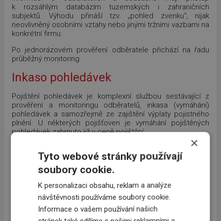
k rozsáhlým databázím tuzemských i zahraničních
subjektů. Výhodu přináší tzv. „pohled zvenku“, nijak
neovlivněný osobními vztahy nebo jinými tržními vazbami na
konkrétní firmu.
Po jednorázovém prověření odběratele přichází na řadu
průběžný monitoring.
Inkaso pohledávek
Pojištění pohledávek je komplexní službou sestávající z
prověření a monitoringu odběratelů, inkasa (vymáhání)
pohledávek a samozřejmě ze zajištění výplaty pojistného
plnění. U některých pojišťoven je vymáhání pojištěných
pohledávek zahrnuto již v ceně pojištění.
×
Možnost agresivnějšího obchodování
Tyto webové stránky používají
soubory cookie.
Jištění pohledávek, prostřednictvím pojištění, vám může
umožnit obchodování s rizikovějšími partnery. Stejně tak
K personalizaci obsahu, reklam a analýze
můžete prodloužit splatnost vystavovaných faktur a získat
tak výhodu oproti vaší konkurenci. Souhrnně se jedná o
návštěvnosti používáme soubory cookie.
podporu růstu obratu a expanze na nové trhy.
Informace o vašem používání našich
stránek také sdílíme s našimi reklamními a