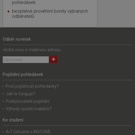
pohledávek
bezplatné prověření bonity vybraných
odběratelů
Odběr novinek
vložte svou e-mailovou adresu
Pojištění pohledávek
Proč pojišťovat pohledávky?
Jak to funguje?
Poskytovatelé pojištění
Výhody využití makléře?
Ke stažení
4v1 (stručně o INSCOM)