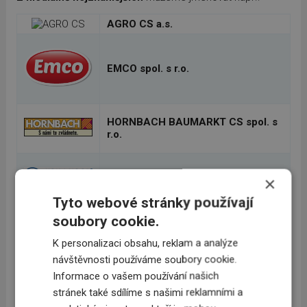
AGRO CS a.s.
EMCO spol. s r.o.
HORNBACH BAUMARKT CS spol. s
r.o.
KOH-I-NOOR Mladá Vožice a.s.
×
Tyto webové stránky používají
soubory cookie.
Metrostav stavebniny, s.r.o.
K personalizaci obsahu, reklam a analýze
návštěvnosti používáme soubory cookie.
Informace o vašem používání našich
stránek také sdílíme s našimi reklamními a
Nutricia a.s.