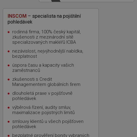
INSCOM
– specialista na pojištění
pohledávek
rodinná firma, 100% český kapitál,
zkušenosti z mezinárodní sítě
specializovaných makléřů ICBA
nezávislost, nejvýhodnější nabídka,
bezplatnost
úspora času a kapacity vašich
zaměstnanců
zkušenosti s Credit
Managementem globálních firem
dlouholetá praxe v pojišťovně
pohledávek
výběrová řízení, audity smluv,
maximalizace pojistných limitů
smlouvy klientů u všech pojišťoven
pohledávek
bezplatné prověření bonity vybraných