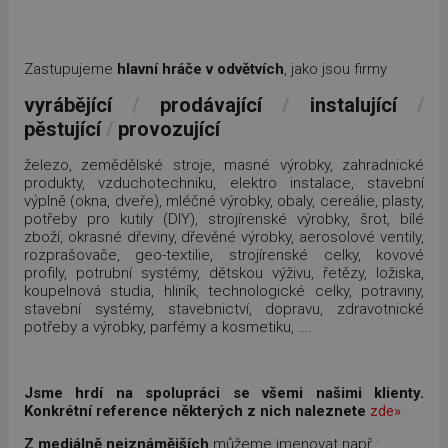
Zastupujeme
hlavní hráče v odvětvích
, jako jsou firmy
vyrábějící
/
prodávající
/
instalující
/
pěstující
/
provozující
železo, zemědělské stroje, masné výrobky, zahradnické
produkty, vzduchotechniku, elektro instalace, stavební
výplně (okna, dveře), mléčné výrobky, obaly, cereálie, plasty,
potřeby pro kutily (DIY), strojírenské výrobky, šrot, bílé
zboží, okrasné dřeviny, dřevěné výrobky, aerosolové ventily,
rozprašovače, geo-textilie, strojírenské celky, kovové
profily, potrubní systémy, dětskou výživu, řetězy, ložiska,
koupelnová studia, hliník, technologické celky, potraviny,
stavební systémy, stavebnictví, dopravu, zdravotnické
potřeby a výrobky, parfémy a kosmetiku, ….
Jsme hrdí na spolupráci se všemi našimi klienty.
Konkrétní reference některých z nich naleznete
zde»
Z mediálně nejznámějších
můžeme jmenovat např.: