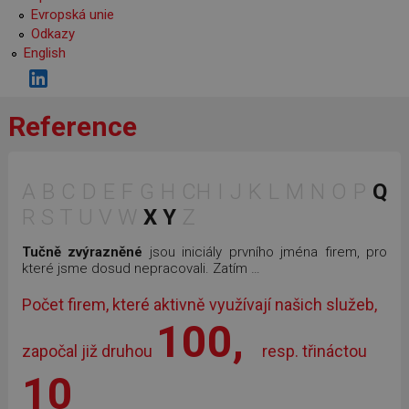
Evropská unie
Odkazy
English
Reference
A B C D E F G H CH I
J
K L M N O P
Q
R S T U
V W
X
Y
Z
Tučně zvýrazněné
jsou iniciály prvního jména firem, pro
které jsme dosud nepracovali. Zatím …
Počet firem, které aktivně využívají našich služeb,
100,
započal již druhou
resp. třináctou
10