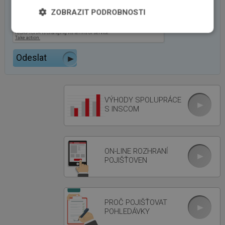
ZOBRAZIT PODROBNOSTI
VÝHODY SPOLUPRÁCE
S INSCOM
ON-LINE ROZHRANÍ
POJIŠŤOVEN
PROČ POJIŠŤOVAT
POHLEDÁVKY