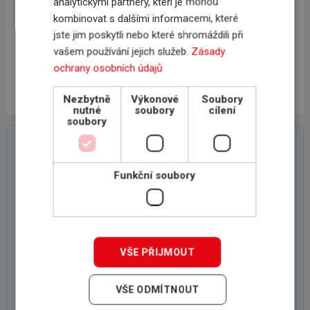
analytickými partnery, kteří je mohou
kombinovat s dalšími informacemi, které
jste jim poskytli nebo které shromáždili při
Potten & Pannen
vašem používání jejich služeb.
Zásady
- Staněk group, spol. s r.o.
ochrany osobních údajů
Nezbytně
Výkonové
Soubory
nutné
soubory
cílení
soubory
On-line poptávkový formulář
Funkční soubory
VŠE PŘIJMOUT
VŠE ODMÍTNOUT