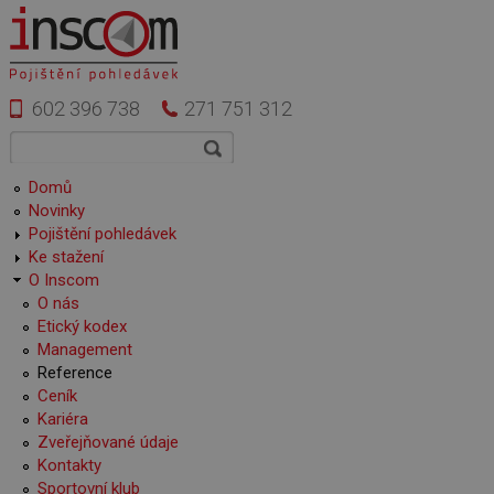
Přejít k hlavnímu obsahu
602 396 738
271 751 312
Vyhledávání
Hledat
Hlavní menu
Domů
Novinky
Pojištění pohledávek
Ke stažení
O Inscom
O nás
Etický kodex
Management
Reference
Ceník
Kariéra
Zveřejňované údaje
Kontakty
Sportovní klub