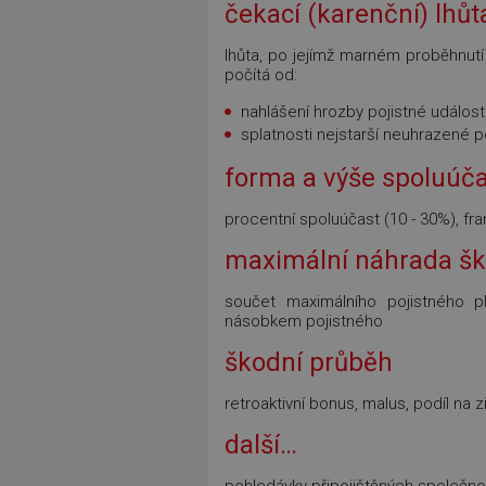
čekací (karenční) lhůt
lhůta, po jejímž marném proběhnutí 
počítá od:
nahlášení hrozby pojistné událost
splatnosti nejstarší neuhrazené 
forma a výše spoluúča
procentní spoluúčast (10 - 30%), fra
maximální náhrada š
součet maximálního pojistného p
násobkem pojistného
škodní průběh
retroaktivní bonus, malus, podíl na z
další…