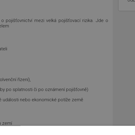
odb
 o pojišťovnictví mezi velká pojišťovací rizika. Jde o
telem
teli
lvenční řízení),
oby po splatnosti či po oznámení pojišťovně)
cké události nebo ekonomické potíže země
h zemí