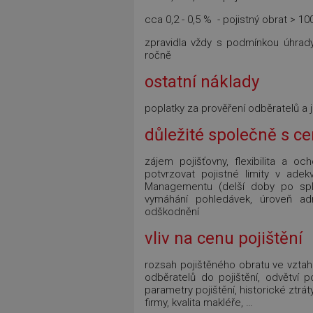
cca 0,2 - 0,5 % - pojistný obrat > 10
zpravidla vždy s podmínkou úhrady
ročně
ostatní náklady
poplatky za prověření odběratelů a j
důležité společně s c
zájem pojišťovny, flexibilita a 
potvrzovat pojistné limity v adek
Managementu (delší doby po spla
vymáhání pohledávek, úroveň adm
odškodnění
vliv na cenu pojištění
rozsah pojištěného obratu ve vztah
odběratelů do pojištění, odvětví 
parametry pojištění, historické ztrá
firmy, kvalita makléře, …