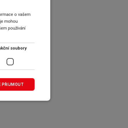
nformace o vašem
í je mohou
ašem používání
kční soubory
E PŘIJMOUT