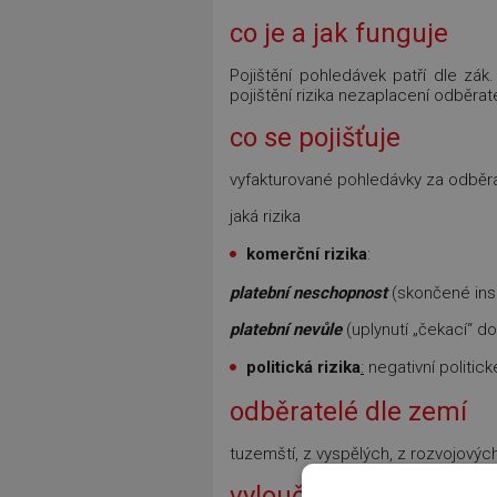
co je a jak funguje
Pojištění pohledávek patří dle zák.
pojištění rizika nezaplacení odběra
co se pojišťuje
vyfakturované pohledávky za odběra
jaká rizika
komerční rizika
:
platební neschopnost
(skončené inso
platební nevůle
(uplynutí „čekací“ d
politická rizika
:
negativní politi
odběratelé dle zemí
tuzemští, z vyspělých, z rozvojovýc
vyloučení odběratelé