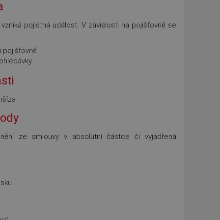
a
vzniká pojistná událost. V závislosti na pojišťovně se
i pojišťovně
pohledávky
sti
nšíza
kody
lnění ze smlouvy v absolutní částce či vyjádřená
isku