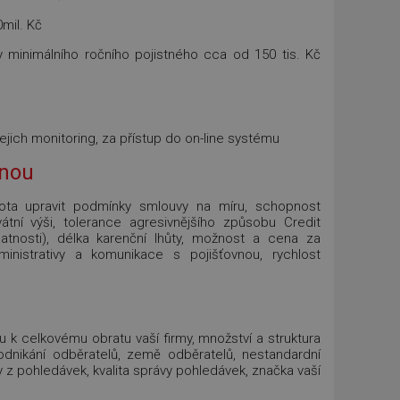
0mil. Kč
 minimálního ročního pojistného cca od 150 tis. Kč
ejich monitoring, za přístup do on-line systému
enou
ochota upravit podmínky smlouvy na míru, schopnost
vátní výši, tolerance agresivnějšího způsobu Credit
tnosti), délka karenční lhůty, možnost a cena za
inistrativy a komunikace s pojišťovnou, rychlost
u k celkovému obratu vaší firmy, množství a struktura
podnikání odběratelů, země odběratelů, nestandardní
ty z pohledávek, kvalita správy pohledávek, značka vaší