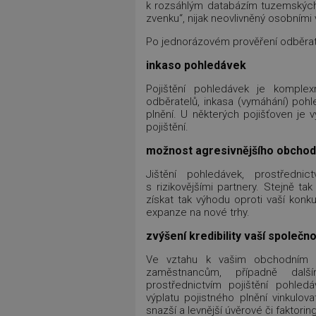
k rozsáhlým databázím tuzemských i
zvenku“, nijak neovlivněný osobními 
Po jednorázovém prověření odběrate
inkaso pohledávek
Pojištění pohledávek je komplex
odběratelů, inkasa (vymáhání) pohl
plnění. U některých pojišťoven je 
pojištění.
možnost agresivnějšího obchod
Jištění pohledávek, prostředni
s rizikovějšími partnery. Stejně t
získat tak výhodu oproti vaší kon
expanze na nové trhy.
zvýšení kredibility vaší společno
Ve vztahu k vašim obchodním p
zaměstnancům, případně dalš
prostřednictvím pojištění pohled
výplatu pojistného plnění vinkulov
snazší a levnější úvěrové či faktor