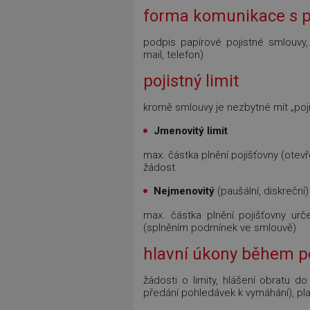
forma komunikace s p
podpis papírové pojistné smlouvy, z
mail, telefon)
pojistný limit
kromě smlouvy je nezbytné mít „poji
Jmenovitý limit
max. částka plnění pojišťovny (otev
žádost
Nejmenovitý
(paušální, diskreční
max. částka plnění pojišťovny urč
(splněním podmínek ve smlouvě)
hlavní úkony během po
žádosti o limity, hlášení obratu do
předání pohledávek k vymáhání), pl