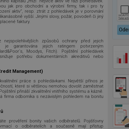
ího kapitálu „mizí“ nejvíce aktiv ve fázi pohledávek.
u jak pro obchodní a výrobní firmy, tak i pro ty
ození aktiv“, resp. ztrát z pohledávek je v porovnání
anásobně vyšší. Jinými slovy, požár, povodeň či jiný
placené faktury.
z nejspolehlivějších způsobů ochrany před jejich
en je garantována jejich ratingem potvrzeným
rd&Poor´s, Moodys, Fitch). Pojištění pohledávek
 snižuje potřebu dokumentárních akreditivů nebo
(Credit Management)
kvalitnění práce s pohledávkami. Největší přínos je
čností, které si většinou nemohou dovolit zaměstnat
ojištění přináší zkvalitnění vnitřního systému a kázně.
vá firma odborníka s nezávislým pohledem na bonitu
rů
áte prověření bonity vašich odběratelů. Pojišťovny
ormací o odběratelích a současně mají přístup