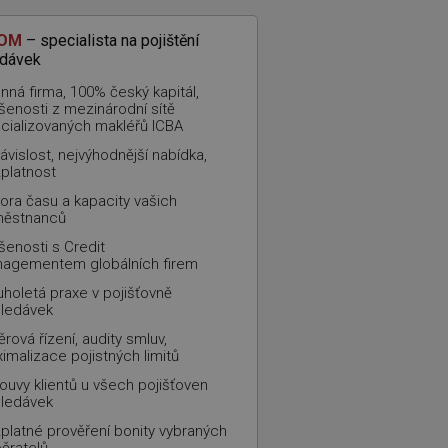
COM
– specialista na pojištění
edávek
inná firma, 100% český kapitál,
šenosti z mezinárodní sítě
cializovaných makléřů ICBA
ávislost, nejvýhodnější nabídka,
platnost
ora času a kapacity vašich
ěstnanců
šenosti s Credit
agementem globálních firem
uholetá praxe v pojišťovně
ledávek
ěrová řízení, audity smluv,
imalizace pojistných limitů
ouvy klientů u všech pojišťoven
ledávek
platné prověření bonity vybraných