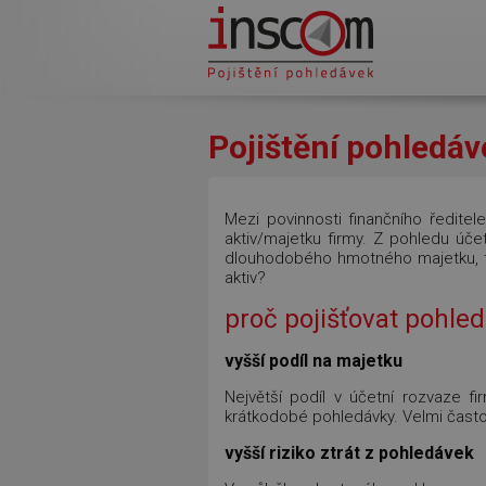
Přejít k hlavnímu obsahu
Pojištění pohledáv
Mezi povinnosti finančního ředite
aktiv/majetku firmy. Z pohledu účet
dlouhodobého hmotného majetku, ted
aktiv?
proč pojišťovat pohle
vyšší podíl na majetku
Největší podíl v účetní rozvaze f
krátkodobé pohledávky. Velmi často j
vyšší riziko ztrát z pohledávek