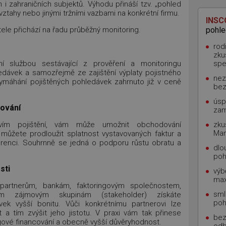
 zahraničních subjektů. Výhodu přináší tzv. „pohled
vztahy nebo jinými tržními vazbami na konkrétní firmu.
INS
le přichází na řadu průběžný monitoring.
pohl
rod
zku
ní službou sestávající z prověření a monitoringu
spe
edávek a samozřejmě ze zajištění výplaty pojistného
nez
vymáhání pojištěných pohledávek zahrnuto již v ceně
bez
úsp
ování
zam
ctvím pojištění, vám může umožnit obchodování
zku
Man
ak můžete prodloužit splatnost vystavovaných faktur a
kurenci. Souhrnně se jedná o podporu růstu obratu a
dlo
poh
sti
výb
max
artnerům, bankám, faktoringovým společnostem,
sml
ím zájmovým skupinám (stakeholder) získáte
poh
ávek vyšší bonitu. Vůči konkrétnímu partnerovi lze
at a tím zvýšit jeho jistotu. V praxi vám tak přinese
bez
ingové financování a obecně vyšší důvěryhodnost.