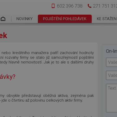
602 396 738
271 751 31
Hlavní menu
NOVINKY
POJIŠTĚNÍ POHLEDÁVEK
KE STAŽEN
ek
On-li
le nebo kreditního manažera patří zachování hodnoty
ní rozvahy firmy se stalo již samozřejmostí pojištění
y hlavně nemovitostí. Jak je to ale s dalšími druhy
dávky?
irmy obvykle představují oběžná aktiva, zejména pak
de o čtvrtinu až polovinu celkových aktiv firmy.