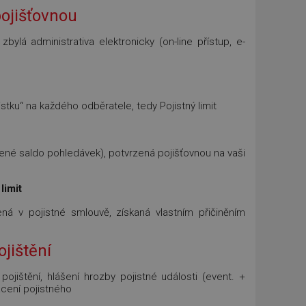
ojišťovnou
bylá administrativa elektronicky (on-line přístup, e-
stku“ na každého odběratele, tedy Pojistný limit
řené saldo pohledávek), potvrzená pojišťovnou na vaši
)
limit
ená v pojistné smlouvě, získaná vlastním přičiněním
jištění
 pojištění, hlášení hrozby pojistné události (event. +
acení pojistného