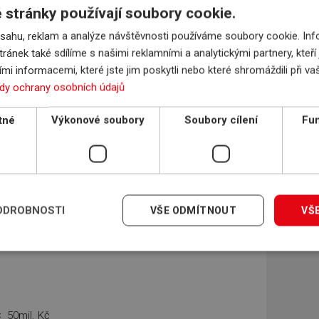
stránky používají soubory cookie.
závisí na pojišťovně), fyzické osoby nepodnikatelé
bsahu, reklam a analýze návštěvnosti používáme soubory cookie. I
tránek také sdílíme s našimi reklamními a analytickými partnery, kteř
mi informacemi, které jste jim poskytli nebo které shromáždili při v
dy ochrany osobních údajů
tné
Výkonové soubory
Soubory cílení
Fun
několik vybraných odběratelů či jen jeden (vždy kromě
stného
tem s konkrétním odběratelem za dané období
ODROBNOSTI
VŠE ODMÍTNOUT
VŠ
ým limitem
< 50mil. Kč