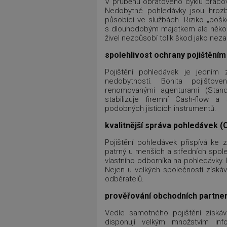
V průběhu obratového cyklu pracovn
Nedobytné pohledávky jsou hrozbo
působící ve službách. Riziko „pošk
s dlouhodobým majetkem ale několik
živel nezpůsobí tolik škod jako neza
spolehlivost ochrany pojištěním
Pojištění pohledávek je jedním 
nedobytností. Bonita pojišťov
renomovanými agenturami (Standa
stabilizuje firemní Cash-flow a
podobných jistících instrumentů.
kvalitnější správa pohledávek 
Pojištění pohledávek přispívá ke z
patrný u menších a středních spole
vlastního odborníka na pohledávky. P
Nejen u velkých společností získá
odběratelů.
prověřování obchodních partne
Vedle samotného pojištění získáv
disponují velkým množstvím inf