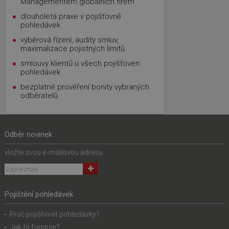
Managementem globálních firem
dlouholetá praxe v pojišťovně
pohledávek
výběrová řízení, audity smluv,
maximalizace pojistných limitů
smlouvy klientů u všech pojišťoven
pohledávek
bezplatné prověření bonity vybraných
odběratelů
Odběr novinek
vložte svou e-mailovou adresu
Pojištění pohledávek
Proč pojišťovat pohledávky?
Jak to funguje?