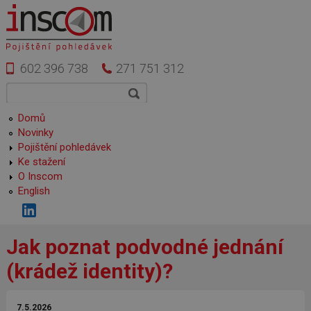
Přejít k hlavnímu obsahu
602 396 738
271 751 312
Vyhledávání
Hledat
Hlavní menu
Domů
Novinky
Pojištění pohledávek
Ke stažení
O Inscom
English
Jak poznat podvodné jednání
(krádež identity)?
7.5.2026