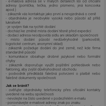
- e-mailová adresa se v malých detailech liší od oficiální
adresy (pomlčka, tečka, jedno písmeno, jiná koncovka
apod.)
- zákazník vás kontaktuje jako první a nevyjednává o ceně
- objednávka je neobvykle vysoká nebo působí až příliš
lukrativně
- je vyvíjen tlak na rychlé dodání
- dochází ke změně místa dodání těsně před expedicí
- dodací adresa neodpovídá sídlu ani skladům společnosti
- místo dodání působí nedůvěryhodně (parkoviště,
logistické centrum, anonymní sklad)
- zákazník požaduje dodání do jiné země, než kde firma
standardně působí
- komunikace obsahuje drobné jazykové nebo formální
chyby
- zákazník doporučuje využít pojištění pohledávek nebo
faktoring, aby zvýšil důvěryhodnost obchodu
- podvodník předkládá falešná potvrzení o platbě nebo
falešné dokumenty společnosti
Jak se bránit?
- ověřujte objednávky telefonicky přes oficiální kontakty
uvedené na webu společnosti
- nevolejte na číslo uvedené v podezřelém e-mailu
- porovnávejte e-mailové adresy znak po znaku