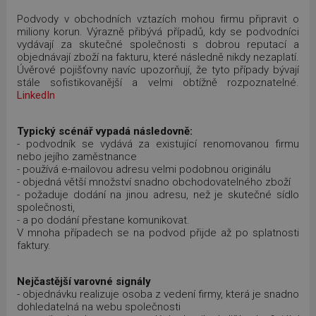
Podvody v obchodních vztazích mohou firmu připravit o
miliony korun. Výrazně přibývá případů, kdy se podvodníci
vydávají za skutečné společnosti s dobrou reputací a
objednávají zboží na fakturu, které následně nikdy nezaplatí.
Úvěrové pojišťovny navíc upozorňují, že tyto případy bývají
stále sofistikovanější a velmi obtížně rozpoznatelné.
LinkedIn
Typický scénář vypadá následovně:
- podvodník se vydává za existující renomovanou firmu
nebo jejího zaměstnance
- používá e-mailovou adresu velmi podobnou originálu
- objedná větší množství snadno obchodovatelného zboží
- požaduje dodání na jinou adresu, než je skutečné sídlo
společnosti,
- a po dodání přestane komunikovat.
V mnoha případech se na podvod přijde až po splatnosti
faktury.
Nejčastější varovné signály
- objednávku realizuje osoba z vedení firmy, která je snadno
dohledatelná na webu společnosti