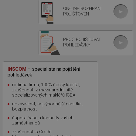
ON-LINE ROZHRANÍ
POJIŠŤOVEN
PROČ POJIŠŤOVAT
POHLEDÁVKY
INSCOM
– specialista na pojištění
pohledávek
rodinná firma, 100% český kapitál,
zkušenosti z mezinárodní sítě
specializovaných makléřů ICBA
nezávislost, nejvýhodnější nabídka,
bezplatnost
úspora času a kapacity vašich
zaměstnanců
zkušenosti s Credit