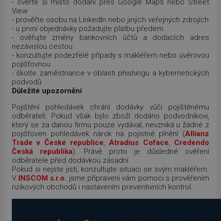
- ověřte si místo dodání přes Google Maps nebo Street
View
- prověřte osobu na LinkedIn nebo jiných veřejných zdrojích
- u první objednávky požadujte platbu předem
- ověřujte změny bankovních účtů a dodacích adres
nezávislou cestou
- konzultujte podezřelé případy s makléřem nebo úvěrovou
pojišťovnou
- školte zaměstnance v oblasti phishingu a kybernetických
podvodů
Důležité upozornění
Pojištění pohledávek chrání dodávky vůči pojištěnému
odběrateli. Pokud však bylo zboží dodáno podvodníkovi,
který se za danou firmu pouze vydával, nevzniká u žádné z
pojišťoven pohledávek nárok na pojistné plnění (
Allianz
Trade v České republice
,
Atradius
Coface
,
Credendo
Česká republika
). Právě proto je důsledné ověření
odběratele před dodávkou zásadní.
Pokud si nejste jistí, konzultujte situaci se svým makléřem.
V
INSCOM s.r.o.
jsme připraveni vám pomoci s prověřením
rizikových obchodů i nastavením preventivních kontrol.