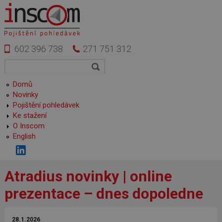
Přejít k hlavnímu obsahu
602 396 738
271 751 312
Vyhledávání
Hledat
Hlavní menu
Domů
Novinky
Pojištění pohledávek
Ke stažení
O Inscom
English
Atradius novinky | online
prezentace – dnes dopoledne
28.1.2026