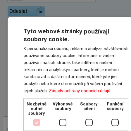
Tyto webové stránky používají
VÝHODY SPOLUPRÁCE
soubory cookie.
S INSCOM
K personalizaci obsahu, reklam a analýze návštěvnosti
používáme soubory cookie. Informace o vašem
používání našich stránek také sdílíme s našimi
ON-LINE ROZHRANÍ
reklamními a analytickými partnery, kteří je mohou
POJIŠŤOVEN
kombinovat s dalšími informacemi, které jste jim
poskytli nebo které shromáždili při vašem používání
jejich služeb.
Zásady ochrany osobních údajů
PROČ POJIŠŤOVAT
POHLEDÁVKY
Nezbytně
Výkonové
Soubory
Funkční
nutné
soubory
cílení
soubory
soubory
INSCOM
– specialista na pojištění
pohledávek