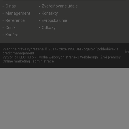
O nás
Zveřejňované údaje
Management
Kontakty
Reference
Evropská unie
Ceník
Odkazy
Kariéra
Všechna práva vyhrazena © 2014 - 2026 INSCOM - pojištění pohledávek a
credit management
Vytvořilo PLEGI s.r.o.
-
Tvorba webových stránek
|
Webdesign
|
Živé přenosy
|
Online marketing
,
administrace