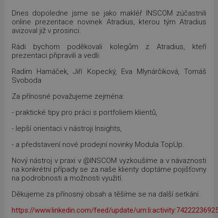
Dnes dopoledne jsme se jako makléř INSCOM zúčastnili
online prezentace novinek Atradius, kterou tým Atradius
avizoval již v prosinci.
Rádi bychom poděkovali kolegům z Atradius, kteří
prezentaci připravili a vedli:
Radim Hamáček, Jiří Kopecký, Eva Mlynárčiková, Tomáš
Svoboda
Za přínosné považujeme zejména:
- praktické tipy pro práci s portfoliem klientů,
- lepší orientaci v nástroji Insights,
- a představení nové prodejní novinky Modula TopUp.
Nový nástroj v praxi v @INSCOM vyzkoušíme a v návaznosti
na konkrétní případy se za naše klienty doptáme pojišťovny
na podrobnosti a možnosti využití.
Děkujeme za přínosný obsah a těšíme se na další setkání.
https://www.linkedin.com/feed/update/urn:li:activity:742222369