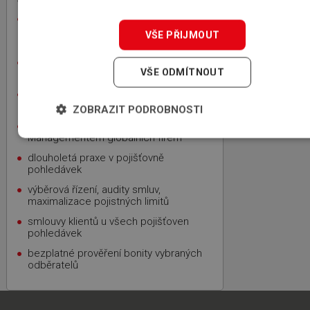
rodinná firma, 100% český kapitál,
zkušenosti z mezinárodní sítě
VŠE PŘIJMOUT
specializovaných makléřů ICBA
nezávislost, nejvýhodnější nabídka,
VŠE ODMÍTNOUT
bezplatnost
úspora času a kapacity vašich
zaměstnanců
ZOBRAZIT PODROBNOSTI
zkušenosti s Credit
Managementem globálních firem
dlouholetá praxe v pojišťovně
pohledávek
výběrová řízení, audity smluv,
maximalizace pojistných limitů
smlouvy klientů u všech pojišťoven
pohledávek
bezplatné prověření bonity vybraných
odběratelů